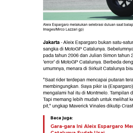
Aleix Espargaro melakukan selebrasi duluan saat bala
Images/Mirco Lazzari gp)
Jakarta
-
Aleix Espargaro bukan satu-satu
sangka di MotoGP Catalunya. Sebelumnya
pada tahun 2006 dan Julian Simon tahun 
'error' di MotoGP Catalunya. Berbeda den
umumnya, menara di Sirkuit Catalunya bi
"Saat rider terdepan mencapai putaran terakh
membingungkan. Saya pikir ia (Espargaro
mengalami hal itu di Montmelo. Tampilan 
Tapi memang lebih mudah untuk melihat k
pit," ungkap Maverick Vinales dikutip Cras
Baca juga:
Gara-gara Ini Aleix Espargaro M
Catalunya Sudah Usai