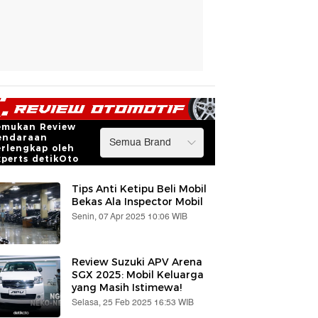
emukan Review
endaraan
erlengkap oleh
xperts detikOto
Tips Anti Ketipu Beli Mobil
Bekas Ala Inspector Mobil
Senin, 07 Apr 2025 10:06 WIB
Review Suzuki APV Arena
SGX 2025: Mobil Keluarga
yang Masih Istimewa!
Selasa, 25 Feb 2025 16:53 WIB