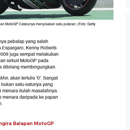
pan MotoGP Catalunya menyisakan satu putaran. (Foto: Getty
nya pebalap yang salah
 Espargaro, Kenny Roberts
2009 juga sempat melakukan
gan sirkuit MotoGP pada
sa dibilang membingungkan.
ir, akan tertulis '0'. Sangat
) bukan satu-satunya yang
di menara itulah masalahnya.
e menara daripada ke papan
h.
engira Balapan MotoGP