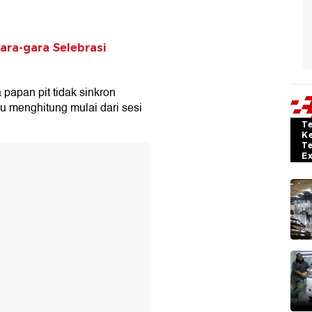
ara-gara Selebrasi
papan pit tidak sinkron
u menghitung mulai dari sesi
T
K
T
E