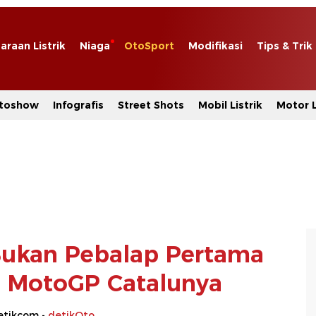
araan Listrik
Niaga
OtoSport
Modifikasi
Tips & Trik
toshow
Infografis
Street Shots
Mobil Listrik
Motor L
Bukan Pebalap Pertama
di MotoGP Catalunya
etikcom -
detikOto