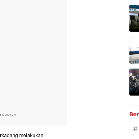
Ber
H CONTENT
#
terkadang melakukan