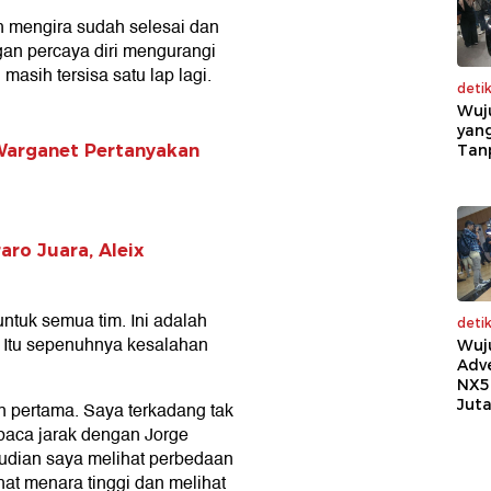
ah mengira sudah selesai dan
ngan percaya diri mengurangi
asih tersisa satu lap lagi.
deti
Wuj
yang
 Warganet Pertanyakan
Tan
ro Juara, Aleix
ntuk semua tim. Ini adalah
deti
. Itu sepenuhnya kesalahan
Wuj
Adv
NX5
Jut
n pertama. Saya terkadang tak
baca jarak dengan Jorge
mudian saya melihat perbedaan
hat menara tinggi dan melihat