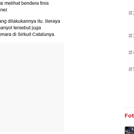
i melihat bendera finis
ner.
#
ng dilakukannya itu. Seraya
nyol tersebut juga
ra di Sirkuit Catalunya.
#
T
#
#
Fo