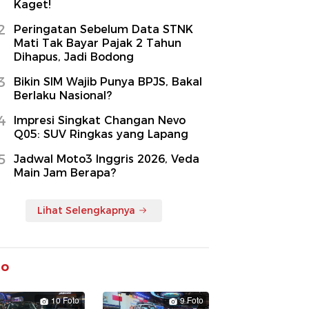
Kaget!
2
Peringatan Sebelum Data STNK
Mati Tak Bayar Pajak 2 Tahun
Dihapus, Jadi Bodong
3
Bikin SIM Wajib Punya BPJS, Bakal
Berlaku Nasional?
4
Impresi Singkat Changan Nevo
Q05: SUV Ringkas yang Lapang
5
Jadwal Moto3 Inggris 2026, Veda
Main Jam Berapa?
Lihat Selengkapnya
to
10 Foto
9 Foto