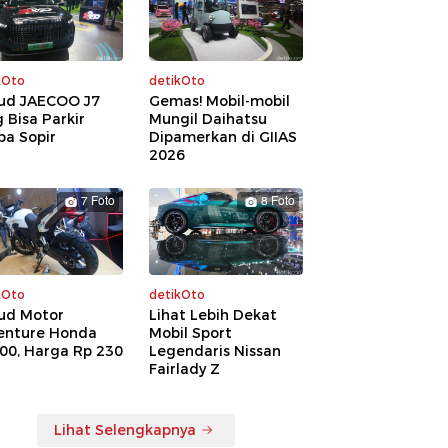
kOto
detikOto
ud JAECOO J7
Gemas! Mobil-mobil
 Bisa Parkir
Mungil Daihatsu
pa Sopir
Dipamerkan di GIIAS
2026
7 Foto
8 Foto
kOto
detikOto
ud Motor
Lihat Lebih Dekat
enture Honda
Mobil Sport
00, Harga Rp 230
Legendaris Nissan
a
Fairlady Z
Lihat Selengkapnya