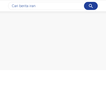
Cancel
Yang sedang ramai dicari
#1
data live draw sgp
#2
gempa hari ini
#3
prabowo
#4
iran
#5
demo
Promoted
Terakhir yang dicari
Loading...