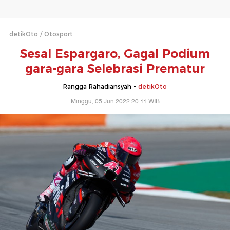
detikOto
Otosport
Sesal Espargaro, Gagal Podium
gara-gara Selebrasi Prematur
Rangga Rahadiansyah -
detikOto
Minggu, 05 Jun 2022 20:11 WIB