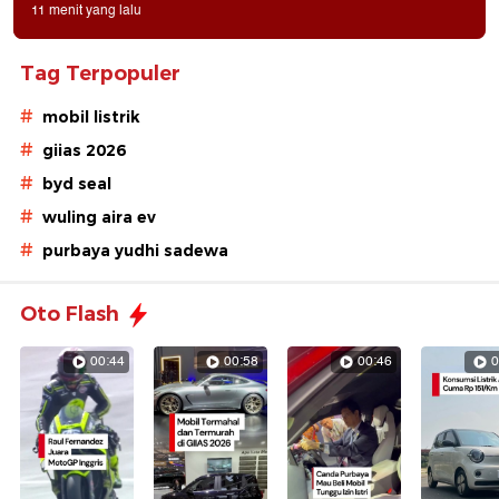
11 menit yang lalu
Tag Terpopuler
#
mobil listrik
#
giias 2026
#
byd seal
#
wuling aira ev
#
purbaya yudhi sadewa
Oto Flash
00:44
00:58
00:46
0