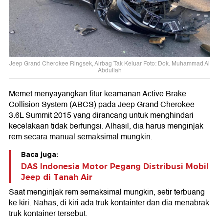
Jeep Grand Cherokee Ringsek, Airbag Tak Keluar Foto: Dok. Muhammad Al
Abdullah
Memet menyayangkan fitur keamanan Active Brake
Collision System (ABCS) pada Jeep Grand Cherokee
3.6L Summit 2015 yang dirancang untuk menghindari
kecelakaan tidak berfungsi. Alhasil, dia harus menginjak
rem secara manual semaksimal mungkin.
Baca juga:
DAS Indonesia Motor Pegang Distribusi Mobil
Jeep di Tanah Air
Saat menginjak rem semaksimal mungkin, setir terbuang
ke kiri. Nahas, di kiri ada truk kontainter dan dia menabrak
truk kontainer tersebut.