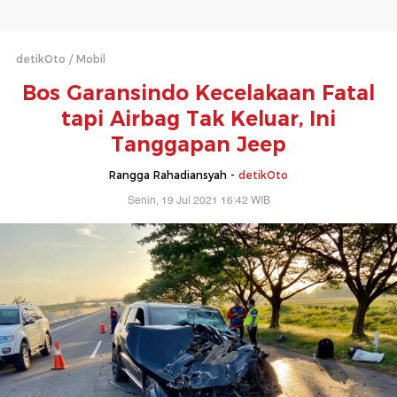
detikOto
Mobil
Bos Garansindo Kecelakaan Fatal
tapi Airbag Tak Keluar, Ini
Tanggapan Jeep
Rangga Rahadiansyah -
detikOto
Senin, 19 Jul 2021 16:42 WIB