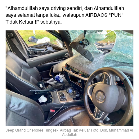
"Alhamdulillah saya driving sendiri, dan Alhamdulillah
saya selamat tanpa luka,, walaupun AIRBAGS "PUN"
Tidak Keluar !!" sebutnya.
Jeep Grand Cherokee Ringsek, Airbag Tak Keluar Foto: Dok. Muhammad Al
Abdullah