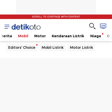
SCROLL TO CONTINUE WITH CONTENT
Berita
Mobil
Motor
Kendaraan Listrik
Niaga
Ot
Editors' Choice
Mobil Listrik
Motor Listrik