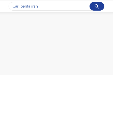
Cancel
Yang sedang ramai dicari
#1
gempa hari ini
#2
demo
#3
gempa
#4
iran
#5
prabowo
Promoted
Terakhir yang dicari
Loading...