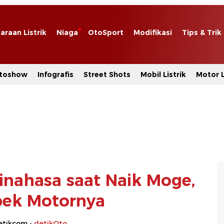
araan Listrik
Niaga
OtoSport
Modifikasi
Tips & Trik
toshow
Infografis
Street Shots
Mobil Listrik
Motor L
Minahasa saat Naik Moge,
Spek Motornya
etikcom -
detikOto