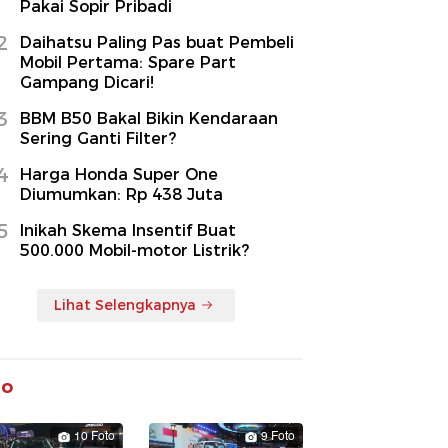
Pakai Sopir Pribadi
2
Daihatsu Paling Pas buat Pembeli
Mobil Pertama: Spare Part
Gampang Dicari!
3
BBM B50 Bakal Bikin Kendaraan
Sering Ganti Filter?
4
Harga Honda Super One
Diumumkan: Rp 438 Juta
5
Inikah Skema Insentif Buat
500.000 Mobil-motor Listrik?
Lihat Selengkapnya
to
10 Foto
9 Foto