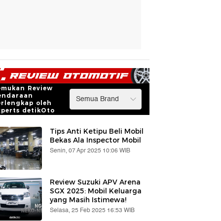
emukan Review
endaraan
erlengkap oleh
xperts detikOto
Tips Anti Ketipu Beli Mobil
Bekas Ala Inspector Mobil
Senin, 07 Apr 2025 10:06 WIB
Review Suzuki APV Arena
SGX 2025: Mobil Keluarga
yang Masih Istimewa!
Selasa, 25 Feb 2025 16:53 WIB