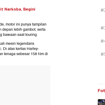
t Narkoba, Begini
#
e, motor ini punya tampilan
#
 depan lebih gambot, serta
g bawaan saat touring.
#
ali mesin legendaris
. Di atas kertas Harley-
n tenaga sebesar 158 Nm di
#
T
Fo