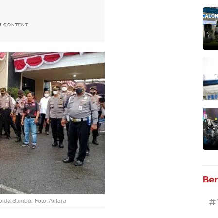
H CONTENT
Ber
#
olda Sumbar Foto: Antara