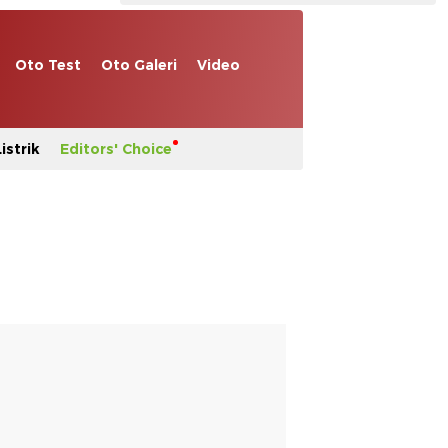
Oto Test
Oto Galeri
Video
istrik
Editors' Choice