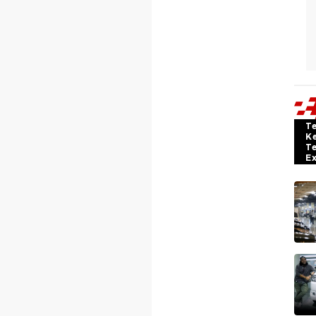
T
K
T
E