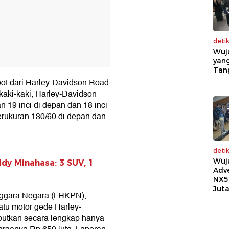
deti
Wuj
yang
Tan
bot dari Harley-Davidson Road
kaki-kaki, Harley-Davidson
 19 inci di depan dan 18 inci
berukuran 130/60 di depan dan
deti
Wuj
eddy Minahasa: 3 SUV, 1
Adv
NX5
Jut
ggara Negara (LHKPN),
tu motor gede Harley-
ebutkan secara lengkap hanya