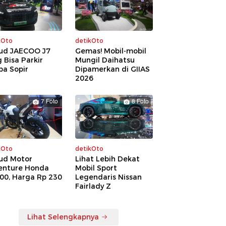
kOto
detikOto
ud JAECOO J7
Gemas! Mobil-mobil
 Bisa Parkir
Mungil Daihatsu
pa Sopir
Dipamerkan di GIIAS
2026
7 Foto
8 Foto
kOto
detikOto
ud Motor
Lihat Lebih Dekat
enture Honda
Mobil Sport
00, Harga Rp 230
Legendaris Nissan
a
Fairlady Z
Lihat Selengkapnya