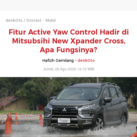
detikOto
Ototest - Mobil
Fitur Active Yaw Control Hadir di
Mitsubsihi New Xpander Cross,
Apa Fungsinya?
Hafizh Gemilang -
detikOto
Jumat, 26 Agu 2022 14:19 WIB