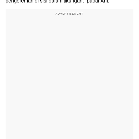
pengereman di sisi dalam tikungan," papar Arif.
ADVERTISEMENT