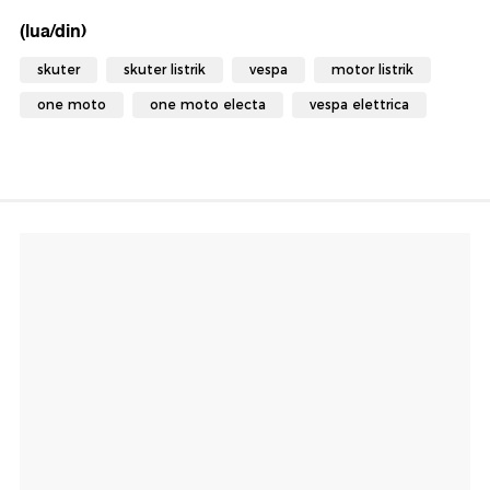
(lua/din)
skuter
skuter listrik
vespa
motor listrik
one moto
one moto electa
vespa elettrica