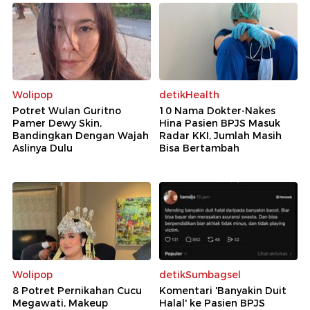
Wolipop
detikHealth
Potret Wulan Guritno
10 Nama Dokter-Nakes
Pamer Dewy Skin,
Hina Pasien BPJS Masuk
Bandingkan Dengan Wajah
Radar KKI, Jumlah Masih
Aslinya Dulu
Bisa Bertambah
Wolipop
detikSumbagsel
8 Potret Pernikahan Cucu
Komentari 'Banyakin Duit
Megawati, Makeup
Halal' ke Pasien BPJS