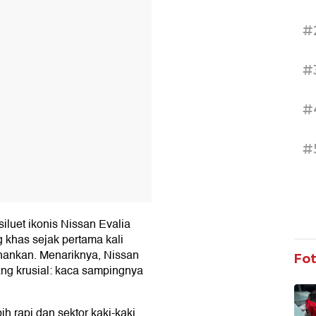
T
#
#
#
#
iluet ikonis Nissan Evalia
 khas sejak pertama kali
ahankan. Menariknya, Nissan
Fo
ng krusial: kaca sampingnya
bih rapi dan sektor kaki-kaki