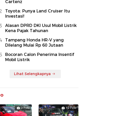
Cartenz
2
Toyota: Punya Land Cruiser Itu
Investasi!
3
Alasan DPRD DKI Usul Mobil Listrik
Kena Pajak Tahunan
4
Tampang Honda HR-V yang
Dilelang Mulai Rp 60 Jutaan
5
Bocoran Calon Penerima Insentif
Mobil Listrik
Lihat Selengkapnya
to
3 Foto
10 Foto