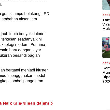
.
da grafis lampu belakang LED
deti
a tambahan aksen trim
Tam
V ya
Mula
jauh lebih banyak. Interior
n terkesan seadanya kini
teknologi modern. Pertama,
sain baru dengan layar
rukuran besar di bagian
deti
Gem
h berganti menjadi kluster
Mun
r kemudi menggunakan model
Dip
ngkapi tombol pengaturan
202
a Naik Gila-gilaan dalam 3