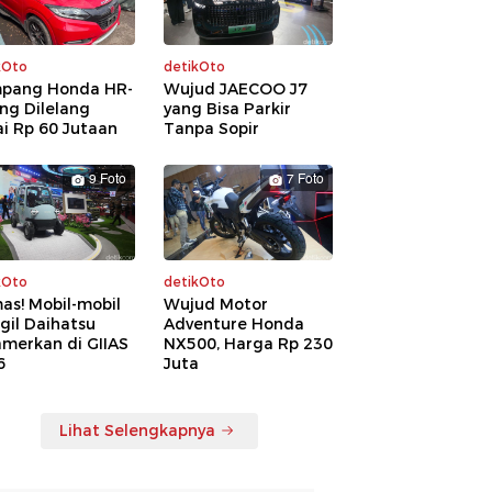
kOto
detikOto
pang Honda HR-
Wujud JAECOO J7
ng Dilelang
yang Bisa Parkir
i Rp 60 Jutaan
Tanpa Sopir
9 Foto
7 Foto
kOto
detikOto
as! Mobil-mobil
Wujud Motor
gil Daihatsu
Adventure Honda
amerkan di GIIAS
NX500, Harga Rp 230
6
Juta
Lihat Selengkapnya