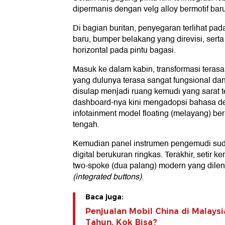
dipermanis dengan velg alloy bermotif baru
Di bagian buritan, penyegaran terlihat pa
baru, bumper belakang yang direvisi, sert
horizontal pada pintu bagasi.
Masuk ke dalam kabin, transformasi terasa 
yang dulunya terasa sangat fungsional da
disulap menjadi ruang kemudi yang sarat 
dashboard-nya kini mengadopsi bahasa de
infotainment model floating (melayang) be
tengah.
Kemudian panel instrumen pengemudi suda
digital berukuran ringkas. Terakhir, seti
two-spoke (dua palang) modern yang dile
(
integrated buttons)
.
Baca juga:
Penjualan Mobil China di Malaysi
Tahun, Kok Bisa?