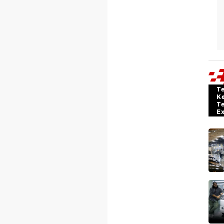
T
K
T
E