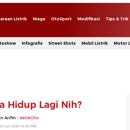
araan Listrik
Niaga
OtoSport
Modifikasi
Tips & Trik
toshow
Infografis
Street Shots
Mobil Listrik
Motor L
ia Hidup Lagi Nih?
 Arifin -
detikOto
24 Jun 2026 16:08 WIB