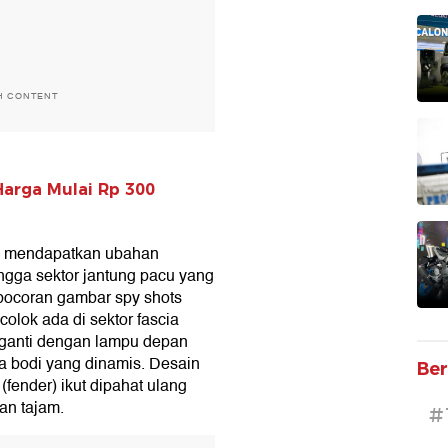
H CONTENT
Harga Mulai Rp 300
ni mendapatkan ubahan
hingga sektor jantung pacu yang
 bocoran gambar spy shots
olok ada di sektor fascia
rganti dengan lampu depan
na bodi yang dinamis. Desain
Ber
fender) ikut dipahat ulang
an tajam.
#