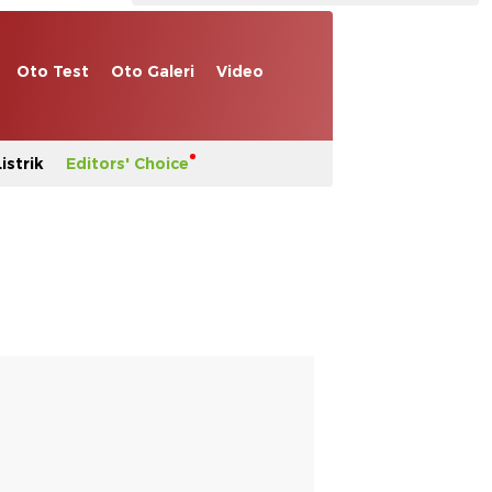
Oto Test
Oto Galeri
Video
istrik
Editors' Choice