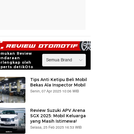
emukan Review
endaraan
erlengkap oleh
xperts detikOto
Tips Anti Ketipu Beli Mobil
Bekas Ala Inspector Mobil
Senin, 07 Apr 2025 10:06 WIB
Review Suzuki APV Arena
SGX 2025: Mobil Keluarga
yang Masih Istimewa!
Selasa, 25 Feb 2025 16:53 WIB