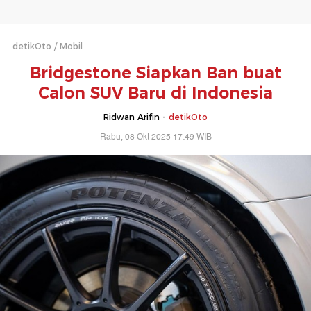
detikOto
Mobil
Bridgestone Siapkan Ban buat
Calon SUV Baru di Indonesia
Ridwan Arifin -
detikOto
Rabu, 08 Okt 2025 17:49 WIB