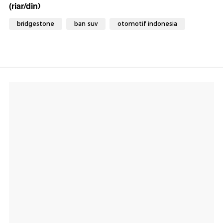
(riar/din)
bridgestone
ban suv
otomotif indonesia