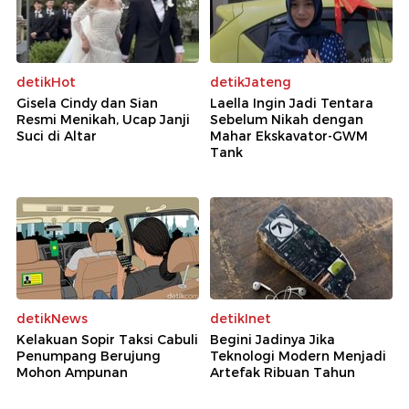
detikHot
detikJateng
Gisela Cindy dan Sian
Laella Ingin Jadi Tentara
Resmi Menikah, Ucap Janji
Sebelum Nikah dengan
Suci di Altar
Mahar Ekskavator-GWM
Tank
detikNews
detikInet
Kelakuan Sopir Taksi Cabuli
Begini Jadinya Jika
Penumpang Berujung
Teknologi Modern Menjadi
Mohon Ampunan
Artefak Ribuan Tahun