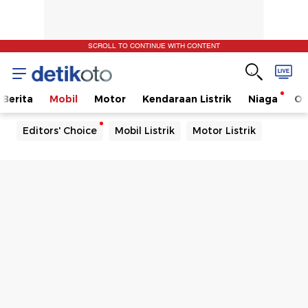
SCROLL TO CONTINUE WITH CONTENT
Berita
Mobil
Motor
Kendaraan Listrik
Niaga
Ot
Editors' Choice
Mobil Listrik
Motor Listrik