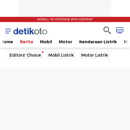
SCROLL TO CONTINUE WITH CONTENT
Home
Berita
Mobil
Motor
Kendaraan Listrik
Ni
Editors' Choice
Mobil Listrik
Motor Listrik