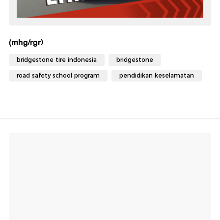
(mhg/rgr)
bridgestone tire indonesia
bridgestone
road safety school program
pendidikan keselamatan