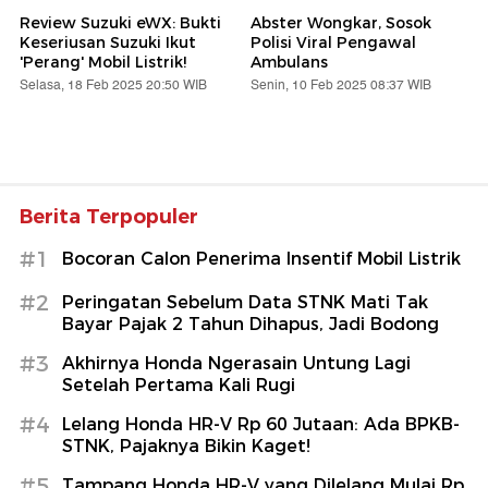
Review Suzuki eWX: Bukti
Abster Wongkar, Sosok
Keseriusan Suzuki Ikut
Polisi Viral Pengawal
'Perang' Mobil Listrik!
Ambulans
Selasa, 18 Feb 2025 20:50 WIB
Senin, 10 Feb 2025 08:37 WIB
Berita Terpopuler
#1
Bocoran Calon Penerima Insentif Mobil Listrik
#2
Peringatan Sebelum Data STNK Mati Tak
Bayar Pajak 2 Tahun Dihapus, Jadi Bodong
#3
Akhirnya Honda Ngerasain Untung Lagi
Setelah Pertama Kali Rugi
#4
Lelang Honda HR-V Rp 60 Jutaan: Ada BPKB-
STNK, Pajaknya Bikin Kaget!
#5
Tampang Honda HR-V yang Dilelang Mulai Rp