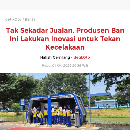
detikOto
Berita
Tak Sekadar Jualan, Produsen Ban
Ini Lakukan Inovasi untuk Tekan
Kecelakaan
Hafizh Gemilang -
detikOto
Rabu, 01 Okt 2025 20:36 WIB