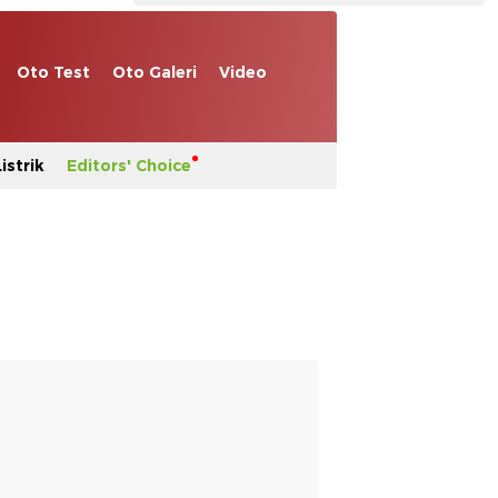
Oto Test
Oto Galeri
Video
istrik
Editors' Choice