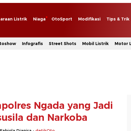
araan Listrik
Niaga
OtoSport
Modifikasi
Tips & Trik
toshow
Infografis
Street Shots
Mobil Listrik
Motor L
Kapolres Ngada yang Jadi
susila dan Narkoba
 Fabiola Dianira -
detikOto