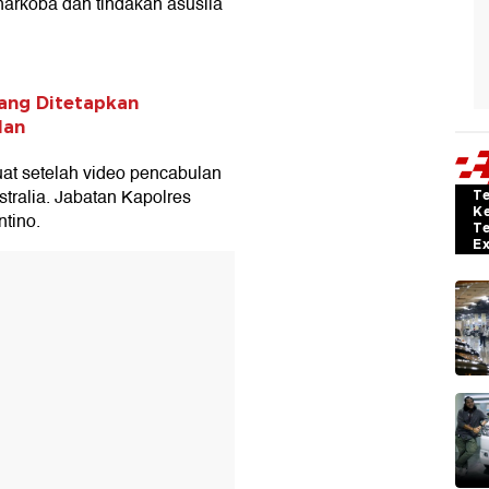
narkoba dan tindakan asusila
yang Ditetapkan
lan
uat setelah video pencabulan
tralia. Jabatan Kapolres
T
K
ntino.
T
E