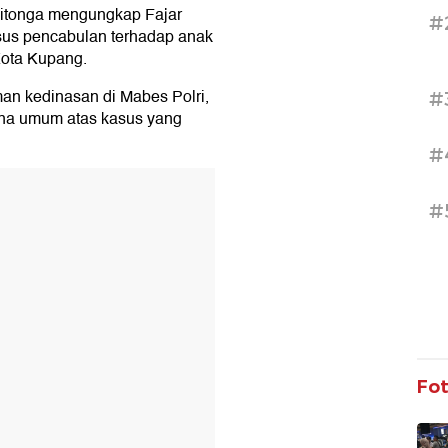
ilitonga mengungkap Fajar
#
sus pencabulan terhadap anak
 Kota Kupang.
an kedinasan di Mabes Polri,
#
ana umum atas kasus yang
#
T
#
Fo