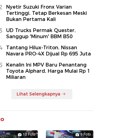
2
Nyetir Suzuki Fronx Varian
Tertinggi, Tetap Berkesan Meski
Bukan Pertama Kali
3
UD Trucks Permak Quester,
Sanggup 'Minum' BBM B50
4
Tantang Hilux-Triton, Nissan
Navara PRO-4X Dijual Rp 695 Juta
5
Kenalin Ini MPV Baru Penantang
Toyota Alphard, Harga Mulai Rp 1
Miliaran
Lihat Selengkapnya
to
10 Foto
9 Foto