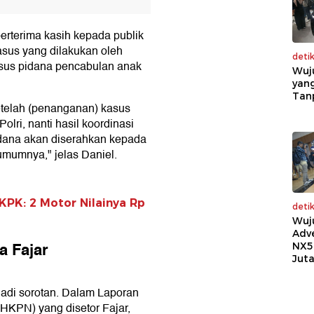
rterima kasih kepada publik
us yang dilakukan oleh
deti
asus pidana pencabulan anak
Wuj
yang
Tan
etelah (penanganan) kasus
olri, nanti hasil koordinasi
dana akan diserahkan kepada
umumnya," jelas Daniel.
 KPK: 2 Motor Nilainya Rp
deti
Wuj
Adv
a Fajar
NX5
Jut
t jadi sorotan. Dalam Laporan
KPN) yang disetor Fajar,