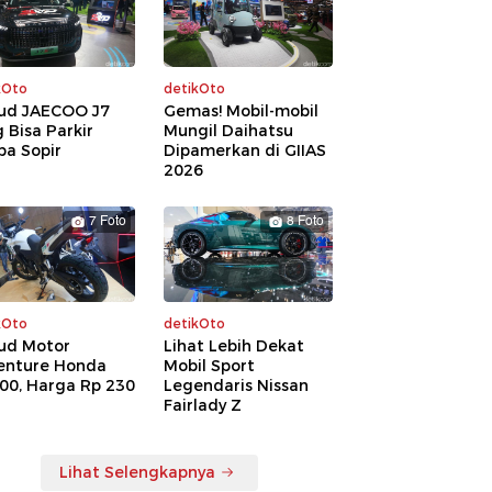
kOto
detikOto
ud JAECOO J7
Gemas! Mobil-mobil
 Bisa Parkir
Mungil Daihatsu
pa Sopir
Dipamerkan di GIIAS
2026
7 Foto
8 Foto
kOto
detikOto
ud Motor
Lihat Lebih Dekat
enture Honda
Mobil Sport
00, Harga Rp 230
Legendaris Nissan
a
Fairlady Z
Lihat Selengkapnya