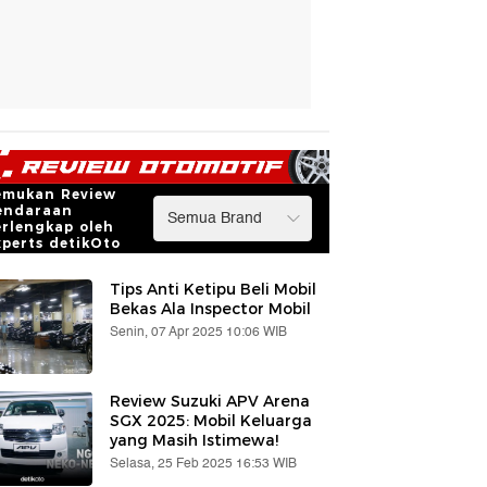
emukan Review
endaraan
erlengkap oleh
xperts detikOto
Tips Anti Ketipu Beli Mobil
Bekas Ala Inspector Mobil
Senin, 07 Apr 2025 10:06 WIB
Review Suzuki APV Arena
SGX 2025: Mobil Keluarga
yang Masih Istimewa!
Selasa, 25 Feb 2025 16:53 WIB