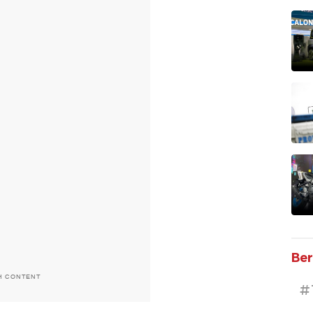
Ber
H CONTENT
#