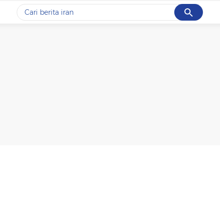
Cancel
Yang sedang ramai dicari
#1
gempa hari ini
#2
gempa
#3
prabowo
#4
iran
#5
demo
Promoted
Terakhir yang dicari
Loading...