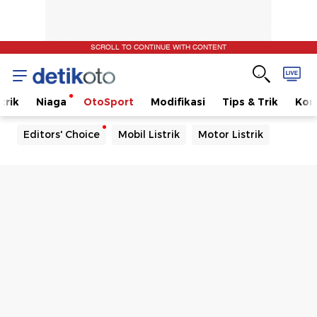
SCROLL TO CONTINUE WITH CONTENT
trik
Niaga
OtoSport
Modifikasi
Tips & Trik
Kom
Editors' Choice
Mobil Listrik
Motor Listrik