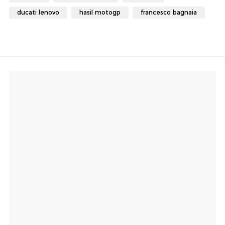
ducati lenovo
hasil motogp
francesco bagnaia