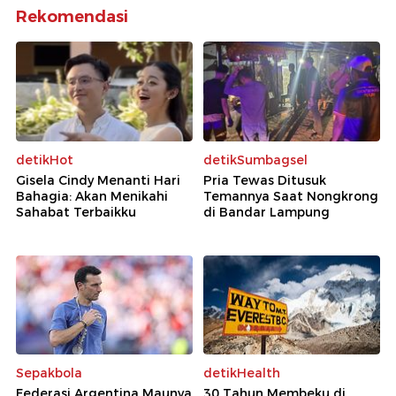
Rekomendasi
detikHot
detikSumbagsel
Gisela Cindy Menanti Hari
Pria Tewas Ditusuk
Bahagia: Akan Menikahi
Temannya Saat Nongkrong
Sahabat Terbaikku
di Bandar Lampung
Sepakbola
detikHealth
Federasi Argentina Maunya
30 Tahun Membeku di