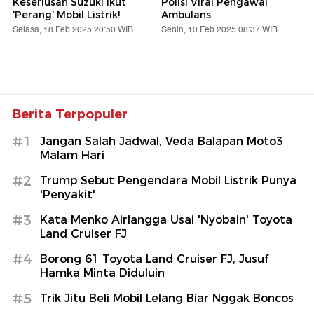
Keseriusan Suzuki Ikut
Polisi Viral Pengawal
'Perang' Mobil Listrik!
Ambulans
Selasa, 18 Feb 2025 20:50 WIB
Senin, 10 Feb 2025 08:37 WIB
Berita Terpopuler
#1
Jangan Salah Jadwal, Veda Balapan Moto3
Malam Hari
#2
Trump Sebut Pengendara Mobil Listrik Punya
'Penyakit'
#3
Kata Menko Airlangga Usai 'Nyobain' Toyota
Land Cruiser FJ
#4
Borong 61 Toyota Land Cruiser FJ, Jusuf
Hamka Minta Diduluin
#5
Trik Jitu Beli Mobil Lelang Biar Nggak Boncos