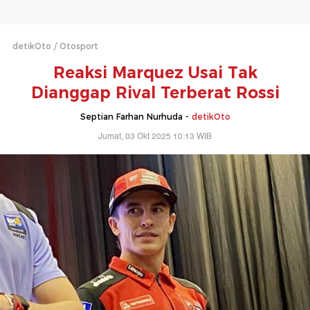
detikOto
Otosport
Reaksi Marquez Usai Tak
Dianggap Rival Terberat Rossi
Septian Farhan Nurhuda -
detikOto
Jumat, 03 Okt 2025 10:13 WIB