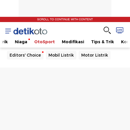
SCROLL TO CONTINUE WITH CONTENT
trik
Niaga
OtoSport
Modifikasi
Tips & Trik
Kom
Editors' Choice
Mobil Listrik
Motor Listrik