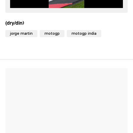
(dry/din)
jorge martin
motogp
motogp india