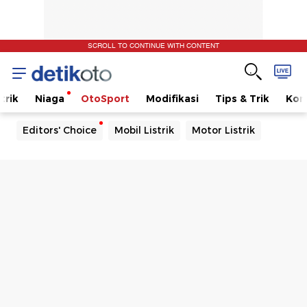
SCROLL TO CONTINUE WITH CONTENT
trik
Niaga
OtoSport
Modifikasi
Tips & Trik
Kom
Editors' Choice
Mobil Listrik
Motor Listrik