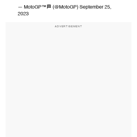
— MotoGP™🏁 (@MotoGP)
September 25,
2023
ADVERTISEMENT