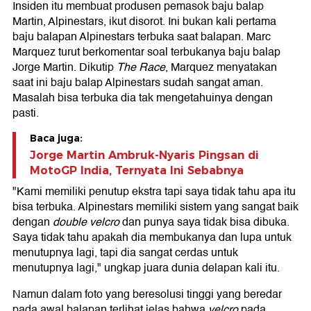
Insiden itu membuat produsen pemasok baju balap
Martin, Alpinestars, ikut disorot. Ini bukan kali pertama
baju balapan Alpinestars terbuka saat balapan. Marc
Marquez turut berkomentar soal terbukanya baju balap
Jorge Martin. Dikutip
The Race
, Marquez menyatakan
saat ini baju balap Alpinestars sudah sangat aman.
Masalah bisa terbuka dia tak mengetahuinya dengan
pasti.
Baca juga:
Jorge Martin Ambruk-Nyaris Pingsan di
MotoGP India, Ternyata Ini Sebabnya
"Kami memiliki penutup ekstra tapi saya tidak tahu apa itu
bisa terbuka. Alpinestars memiliki sistem yang sangat baik
dengan
double velcro
dan punya saya tidak bisa dibuka.
Saya tidak tahu apakah dia membukanya dan lupa untuk
menutupnya lagi, tapi dia sangat cerdas untuk
menutupnya lagi," ungkap juara dunia delapan kali itu.
Namun dalam foto yang beresolusi tinggi yang beredar
pada awal balapan terlihat jelas bahwa
velcro
pada