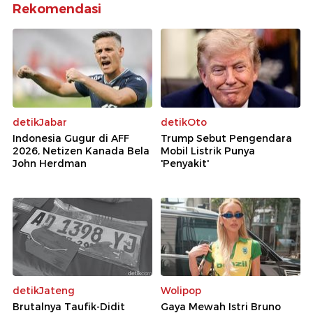
Rekomendasi
detikJabar
detikOto
Indonesia Gugur di AFF
Trump Sebut Pengendara
2026, Netizen Kanada Bela
Mobil Listrik Punya
John Herdman
'Penyakit'
detikJateng
Wolipop
Brutalnya Taufik-Didit
Gaya Mewah Istri Bruno