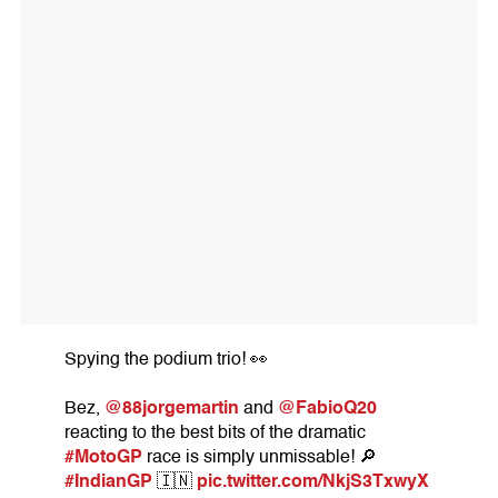
Spying the podium trio! 👀
@88jorgemartin
@FabioQ20
Bez,
and
reacting to the best bits of the dramatic
#MotoGP
race is simply unmissable! 🔎
#IndianGP
pic.twitter.com/NkjS3TxwyX
🇮🇳