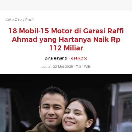
detikOto
Profil
18 Mobil-15 Motor di Garasi Raffi
Ahmad yang Hartanya Naik Rp
112 Miliar
Dina Rayanti -
detikOto
Jumat, 22 Mei 2026 17:31 WIB