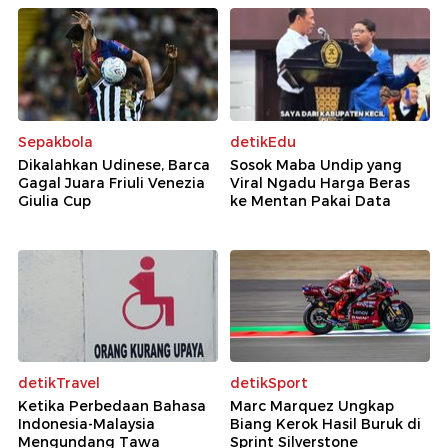
Sepakbola
detikEdu
Dikalahkan Udinese, Barca
Sosok Maba Undip yang
Gagal Juara Friuli Venezia
Viral Ngadu Harga Beras
Giulia Cup
ke Mentan Pakai Data
detikTravel
detikSport
Ketika Perbedaan Bahasa
Marc Marquez Ungkap
Indonesia-Malaysia
Biang Kerok Hasil Buruk di
Mengundang Tawa
Sprint Silverstone