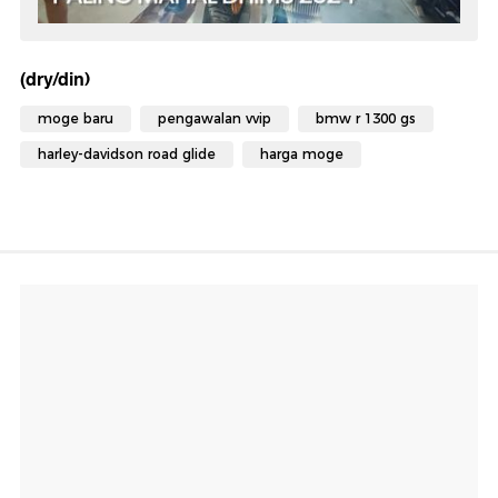
(dry/din)
moge baru
pengawalan vvip
bmw r 1300 gs
harley-davidson road glide
harga moge