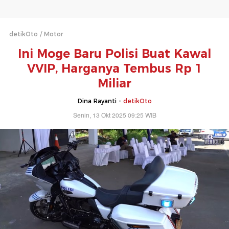
detikOto
Motor
Ini Moge Baru Polisi Buat Kawal
VVIP, Harganya Tembus Rp 1
Miliar
Dina Rayanti -
detikOto
Senin, 13 Okt 2025 09:25 WIB