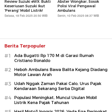
Review Suzuki eWX: Bukti
Abster Wongkar, Sosok
Keseriusan Suzuki Ikut
Polisi Viral Pengawal
'Perang' Mobil Listrik!
Ambulans
Selasa, 18 Feb 2025 20:50 WIB
Senin, 10 Feb 2025 08:37 WIB
Berita Terpopuler
#1
Ada Bugatti Rp 170 M di Garasi Rumah
Cristiano Ronaldo
#2
Heboh Ambulans Bawa Balita Kejang Diadang
Motor Lawan Arah
#3
Udah Nggak Zaman Pakai Calo, Urus Pajak
Kendaraan Sekarang Serba Digital
#4
Populasi Meningkat, Muncul Usulan Mobil
Listrik Kena Pajak Tahunan
#5
Hasil Moto3 Inggris 2026, Veda Ega Peringkat