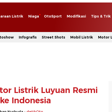
araan Listrik
Niaga
OtoSport
Modifikasi
Tips & Trik
toshow
Infografis
Street Shots
Mobil Listrik
Motor L
tor Listrik Luyuan Resmi
ke Indonesia
rhan Nurhuda -
detikOto