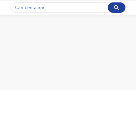
Cancel
Yang sedang ramai dicari
#1
data live draw sgp
#2
piala presiden 2026
#3
prabowo
#4
iran
#5
gempa hari ini
Promoted
Terakhir yang dicari
Loading...