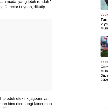
dan modal yang lebih rendah,"
ng Director Luyuan, dikutip
deti
Tam
T
V ya
Mula
deti
Gem
Mun
Dip
202
h produk elektrik jagoannya
uyuan bisa disenangi konsumen