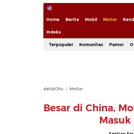
Home
Berita
Mobil
Motor
Kend
Indeks
Terpopuler
Komunitas
Pamor
O
detikOto
Motor
Besar di China, Mo
Masuk 
Septian Fa