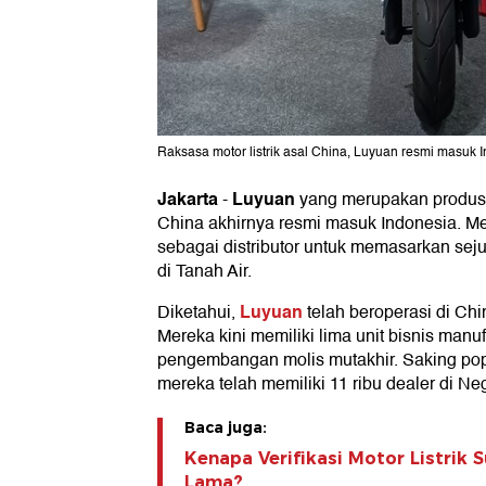
Raksasa motor listrik asal China, Luyuan resmi masuk I
Jakarta
Luyuan
-
yang merupakan produsen
China akhirnya resmi masuk Indonesia. 
sebagai distributor untuk memasarkan seju
di Tanah Air.
Luyuan
Diketahui,
telah beroperasi di Ch
Mereka kini memiliki lima unit bisnis manu
pengembangan molis mutakhir. Saking pop
mereka telah memiliki 11 ribu dealer di Ne
Baca juga:
Kenapa Verifikasi Motor Listrik
Lama?