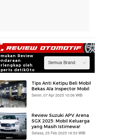
emukan Review
endaraan
erlengkap oleh
xperts detikOto
Tips Anti Ketipu Beli Mobil
Bekas Ala Inspector Mobil
Senin, 07 Apr 2025 10:06 WIB
Review Suzuki APV Arena
SGX 2025: Mobil Keluarga
yang Masih Istimewa!
Selasa, 25 Feb 2025 16:53 WIB