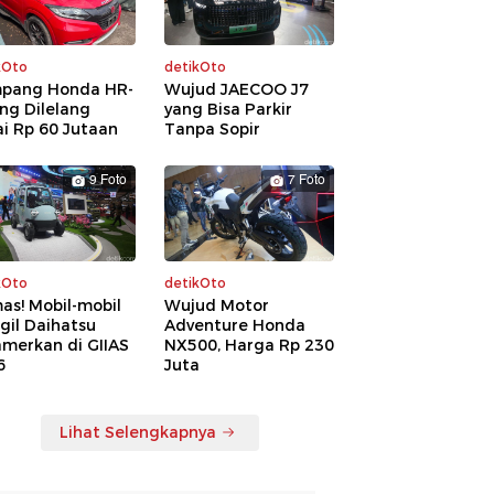
kOto
detikOto
pang Honda HR-
Wujud JAECOO J7
ng Dilelang
yang Bisa Parkir
i Rp 60 Jutaan
Tanpa Sopir
9 Foto
7 Foto
kOto
detikOto
as! Mobil-mobil
Wujud Motor
gil Daihatsu
Adventure Honda
amerkan di GIIAS
NX500, Harga Rp 230
6
Juta
Lihat Selengkapnya