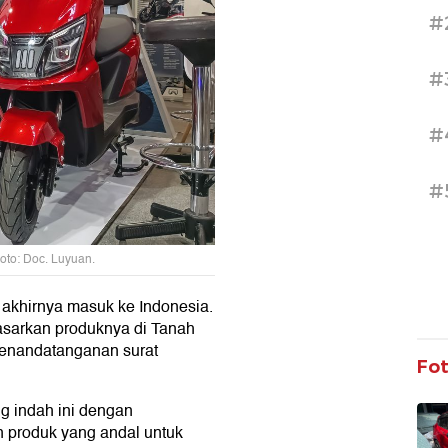
#
#
#
#
oto: Doc. Luyuan.
 akhirnya masuk ke Indonesia.
arkan produknya di Tanah
 penandatanganan surat
Fo
g indah ini dengan
produk yang andal untuk