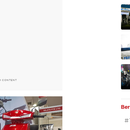
H CONTENT
Ber
#