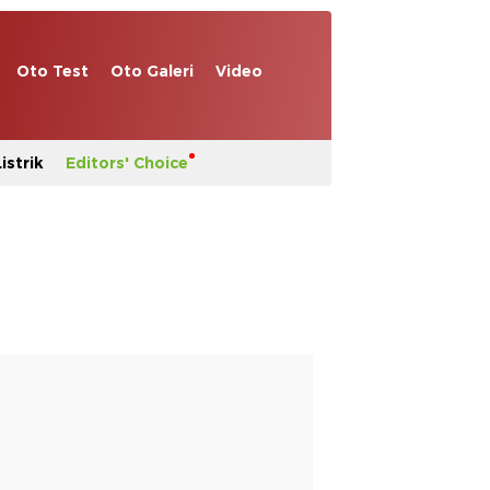
Oto Test
Oto Galeri
Video
istrik
Editors' Choice