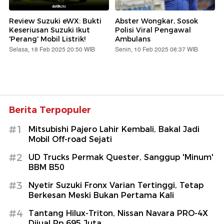
Review Suzuki eWX: Bukti
Abster Wongkar, Sosok
Keseriusan Suzuki Ikut
Polisi Viral Pengawal
'Perang' Mobil Listrik!
Ambulans
Selasa, 18 Feb 2025 20:50 WIB
Senin, 10 Feb 2025 08:37 WIB
Berita Terpopuler
#1
Mitsubishi Pajero Lahir Kembali, Bakal Jadi
Mobil Off-road Sejati
#2
UD Trucks Permak Quester, Sanggup 'Minum'
BBM B50
#3
Nyetir Suzuki Fronx Varian Tertinggi, Tetap
Berkesan Meski Bukan Pertama Kali
#4
Tantang Hilux-Triton, Nissan Navara PRO-4X
Dijual Rp 695 Juta