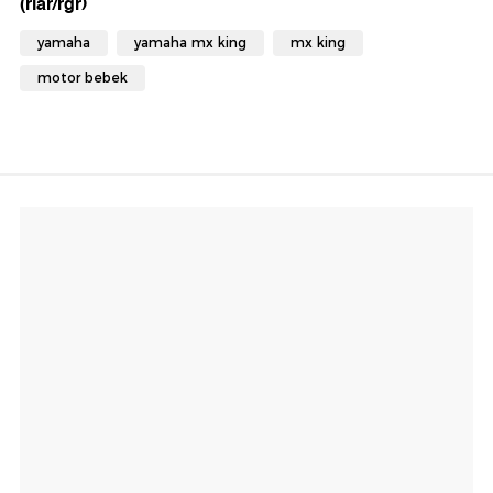
(riar/rgr)
yamaha
yamaha mx king
mx king
motor bebek