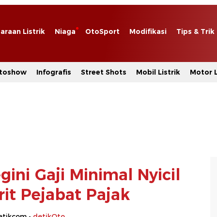
araan Listrik
Niaga
OtoSport
Modifikasi
Tips & Trik
toshow
Infografis
Street Shots
Mobil Listrik
Motor L
gini Gaji Minimal Nyicil
it Pejabat Pajak
etikcom -
detikOto