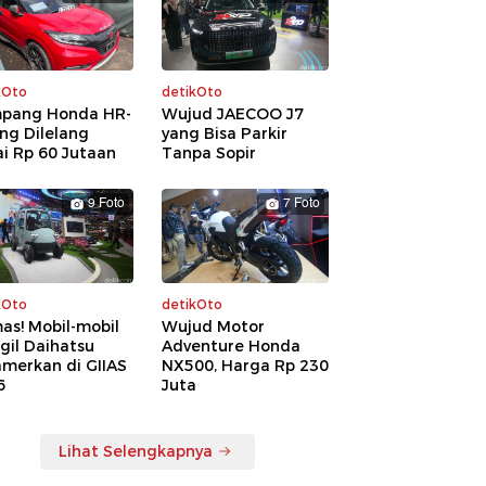
kOto
detikOto
pang Honda HR-
Wujud JAECOO J7
ng Dilelang
yang Bisa Parkir
i Rp 60 Jutaan
Tanpa Sopir
9 Foto
7 Foto
kOto
detikOto
as! Mobil-mobil
Wujud Motor
gil Daihatsu
Adventure Honda
amerkan di GIIAS
NX500, Harga Rp 230
6
Juta
Lihat Selengkapnya