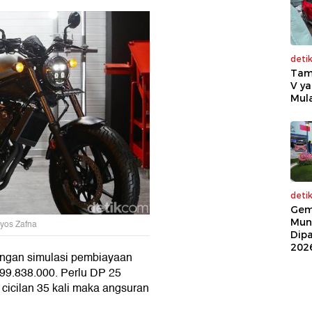
deti
Tam
V ya
Mula
deti
Gem
Mun
yos Zafna
Dip
202
tungan simulasi pembiayaan
99.838.000. Perlu DP 25
cicilan 35 kali maka angsuran