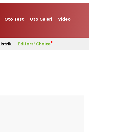
Oto Test
Oto Galeri
Video
istrik
Editors' Choice