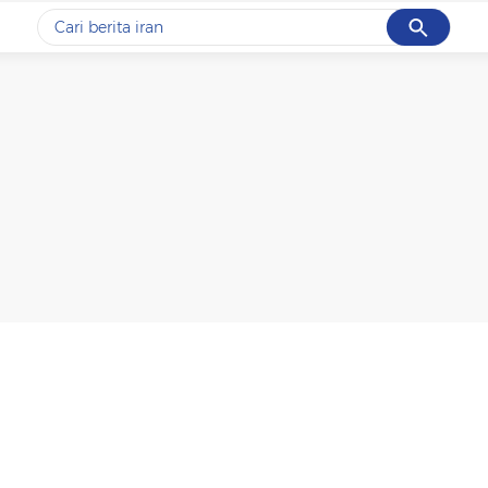
Cancel
Yang sedang ramai dicari
#1
data live draw sgp
#2
piala presiden 2026
#3
prabowo
#4
iran
#5
gempa hari ini
Promoted
Terakhir yang dicari
Loading...