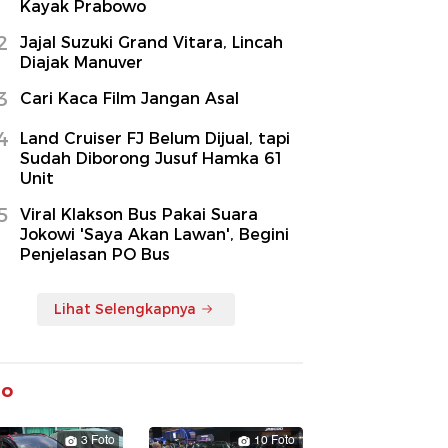
Kayak Prabowo
2
Jajal Suzuki Grand Vitara, Lincah
Diajak Manuver
3
Cari Kaca Film Jangan Asal
4
Land Cruiser FJ Belum Dijual, tapi
Sudah Diborong Jusuf Hamka 61
Unit
5
Viral Klakson Bus Pakai Suara
Jokowi 'Saya Akan Lawan', Begini
Penjelasan PO Bus
Lihat Selengkapnya
to
3 Foto
10 Foto