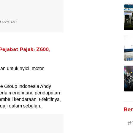
H CONTENT
Pejabat Pajak: Z600,
an untuk nyicil motor
ce Group Indonesia Andy
erlu menghitung pendapatan
beli kendaraan. Efektifnya,
 gaji dalam sebulan.
Ber
T
#