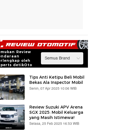
emukan Review
endaraan
erlengkap oleh
xperts detikOto
Tips Anti Ketipu Beli Mobil
Bekas Ala Inspector Mobil
Senin, 07 Apr 2025 10:06 WIB
Review Suzuki APV Arena
SGX 2025: Mobil Keluarga
yang Masih Istimewa!
Selasa, 25 Feb 2025 16:53 WIB