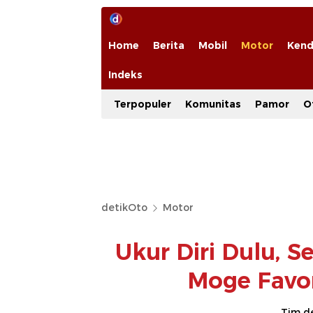
Home
Berita
Mobil
Motor
Kend
Indeks
Terpopuler
Komunitas
Pamor
O
detikOto
Motor
Ukur Diri Dulu, Se
Moge Favor
Tim d