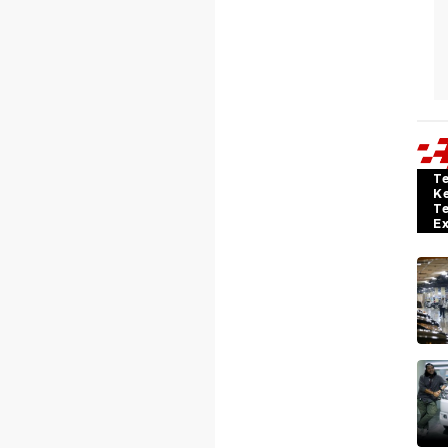
T
K
T
E