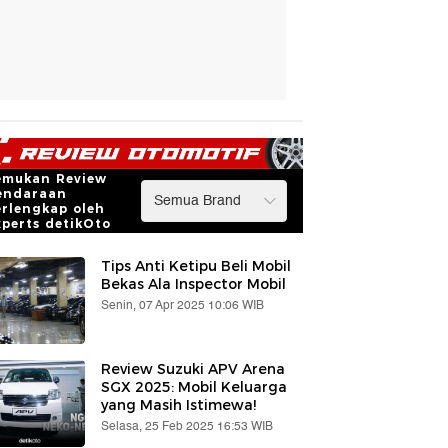
emukan Review
endaraan
erlengkap oleh
xperts detikOto
Tips Anti Ketipu Beli Mobil
Bekas Ala Inspector Mobil
Senin, 07 Apr 2025 10:06 WIB
Review Suzuki APV Arena
SGX 2025: Mobil Keluarga
yang Masih Istimewa!
Selasa, 25 Feb 2025 16:53 WIB