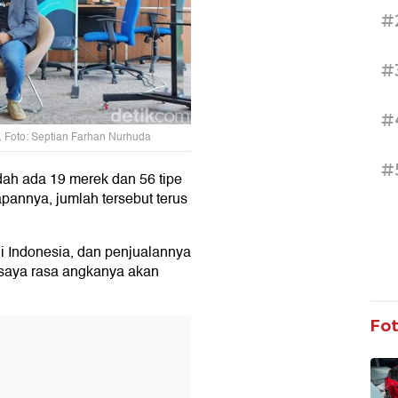
#
#
#
a. Foto: Septian Farhan Nurhuda
#
udah ada 19 merek dan 56 tipe
rapannya, jumlah tersebut terus
i Indonesia, dan penjualannya
, saya rasa angkanya akan
Fo
T