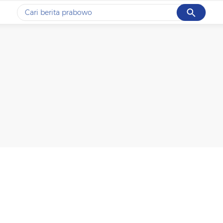
Cancel
Yang sedang ramai dicari
#1
data live draw sgp
#2
piala presiden 2026
#3
prabowo
#4
iran
#5
gempa hari ini
Promoted
Terakhir yang dicari
Loading...