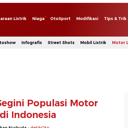
araan Listrik
Niaga
OtoSport
Modifikasi
Tips & Trik
toshow
Infografis
Street Shots
Mobil Listrik
Motor L
Segini Populasi Motor
 di Indonesia
rhan Nurhuda -
detikOto