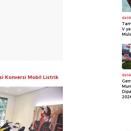
deti
Tam
V ya
Mula
deti
i Konversi Mobil Listrik
Gem
Mun
Dip
202