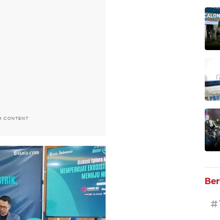
H CONTENT
Ber
#