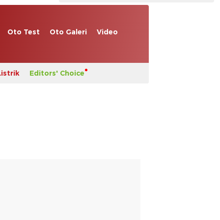
Oto Test
Oto Galeri
Video
istrik
Editors' Choice