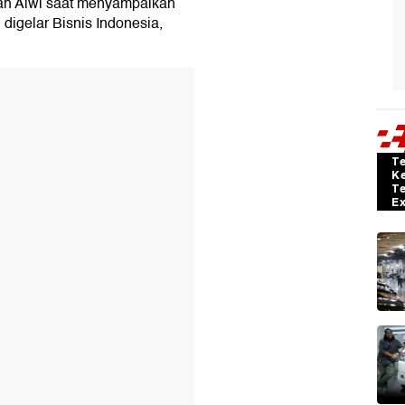
llah Alwi saat menyampaikan
 digelar Bisnis Indonesia,
T
K
T
E