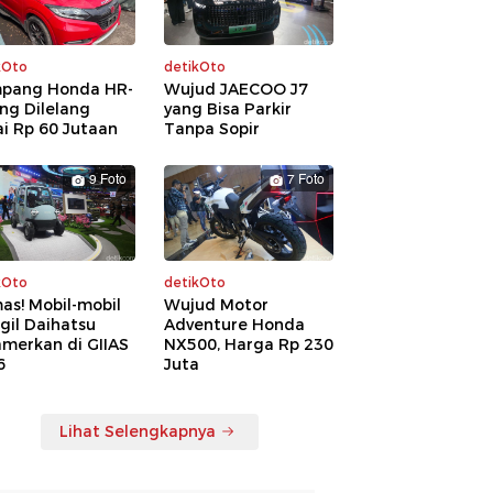
kOto
detikOto
pang Honda HR-
Wujud JAECOO J7
ng Dilelang
yang Bisa Parkir
i Rp 60 Jutaan
Tanpa Sopir
9 Foto
7 Foto
kOto
detikOto
as! Mobil-mobil
Wujud Motor
gil Daihatsu
Adventure Honda
amerkan di GIIAS
NX500, Harga Rp 230
6
Juta
Lihat Selengkapnya