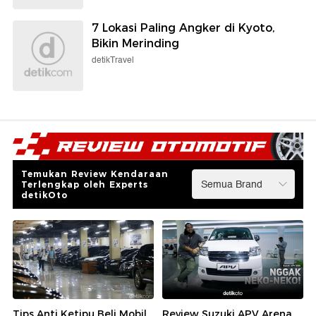
7 Lokasi Paling Angker di Kyoto,
Bikin Merinding
detikTravel
Temukan Review Kendaraan
Terlengkap oleh Experts
detikOto
Tips Anti Ketipu Beli Mobil
Review Suzuki APV Arena