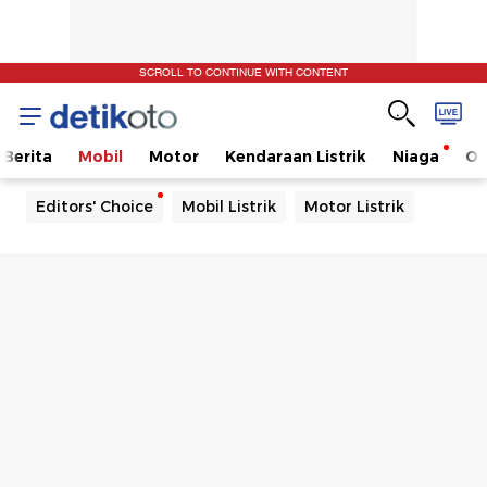
SCROLL TO CONTINUE WITH CONTENT
Berita
Mobil
Motor
Kendaraan Listrik
Niaga
Ot
Editors' Choice
Mobil Listrik
Motor Listrik