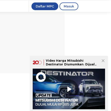
Daftar MPC
Masuk
Video Harga Mitsubishi
Destinator Diumumkan: Dijual
Mulai Rp 385 Juta