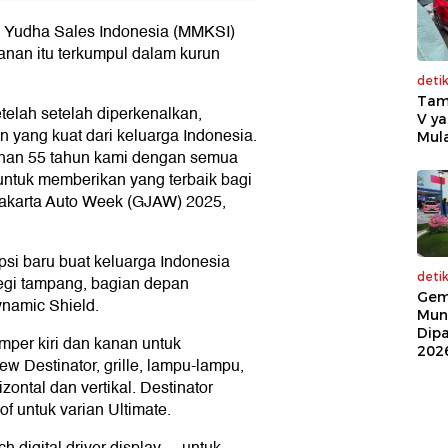
ma Yudha Sales Indonesia (MMKSI)
nan itu terkumpul dalam kurun
deti
Tam
telah setelah diperkenalkan,
V ya
yang kuat dari keluarga Indonesia.
Mula
alanan 55 tahun kami dengan semua
untuk memberikan yang terbaik bagi
 Jakarta Auto Week (GJAW) 2025,
psi baru buat keluarga Indonesia
deti
egi tampang, bagian depan
Gem
namic Shield.
Mun
Dip
umper kiri dan kanan untuk
202
w Destinator, grille, lampu-lampu,
ntal dan vertikal. Destinator
f untuk varian Ultimate.