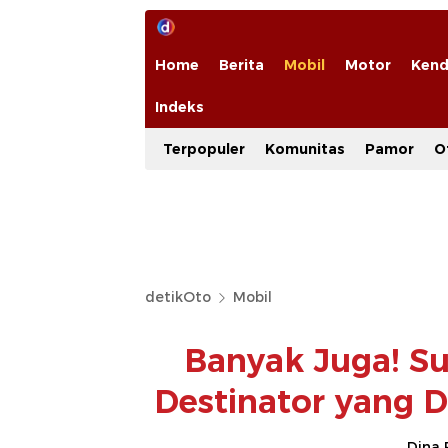
Home
Berita
Mobil
Motor
Kend
Indeks
Terpopuler
Komunitas
Pamor
O
detikOto
Mobil
Banyak Juga! Su
Destinator yang 
Dina 