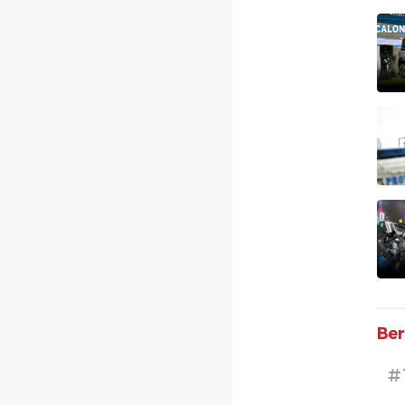
Ber
#