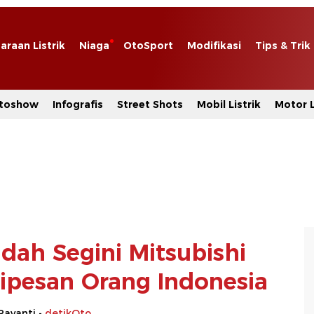
araan Listrik
Niaga
OtoSport
Modifikasi
Tips & Trik
toshow
Infografis
Street Shots
Mobil Listrik
Motor L
dah Segini Mitsubishi
Dipesan Orang Indonesia
Rayanti -
detikOto