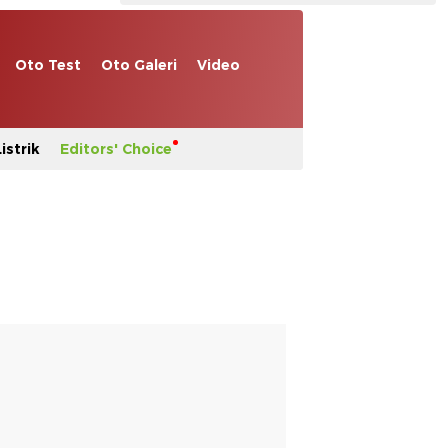
Oto Test
Oto Galeri
Video
istrik
Editors' Choice