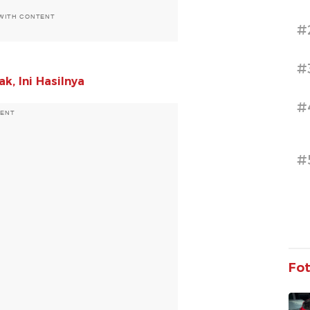
 WITH CONTENT
#
#
k, Ini Hasilnya
#
MENT
#
Fo