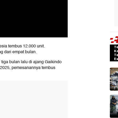
esia tembus 12.000 unit.
T
g dari empat bulan.
K
T
E
 tiga bulan lalu di ajang Gaikindo
S) 2025, pemesanannya tembus