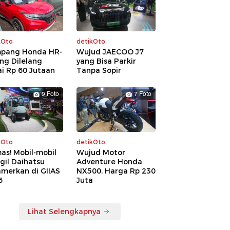
kOto
detikOto
pang Honda HR-
Wujud JAECOO J7
ng Dilelang
yang Bisa Parkir
i Rp 60 Jutaan
Tanpa Sopir
9 Foto
7 Foto
kOto
detikOto
as! Mobil-mobil
Wujud Motor
gil Daihatsu
Adventure Honda
amerkan di GIIAS
NX500, Harga Rp 230
6
Juta
Lihat Selengkapnya