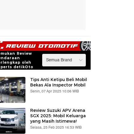
emukan Review
endaraan
erlengkap oleh
xperts detikOto
Tips Anti Ketipu Beli Mobil
Bekas Ala Inspector Mobil
Senin, 07 Apr 2025 10:06 WIB
Review Suzuki APV Arena
SGX 2025: Mobil Keluarga
yang Masih Istimewa!
Selasa, 25 Feb 2025 16:53 WIB