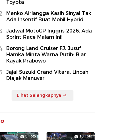
Toyota
2
Menko Airlangga Kasih Sinyal Tak
Ada Insentif Buat Mobil Hybrid
3
Jadwal MotoGP Inggris 2026, Ada
Sprint Race Malam Ini!
4
Borong Land Cruiser FJ, Jusuf
Hamka Minta Warna Putih: Biar
Kayak Prabowo
5
Jajal Suzuki Grand Vitara, Lincah
Diajak Manuver
Lihat Selengkapnya
to
3 Foto
10 Foto