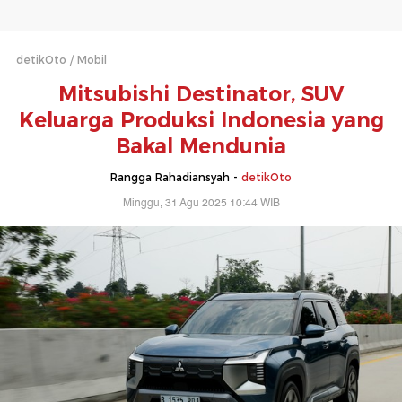
detikOto
Mobil
Mitsubishi Destinator, SUV
Keluarga Produksi Indonesia yang
Bakal Mendunia
Rangga Rahadiansyah -
detikOto
Minggu, 31 Agu 2025 10:44 WIB