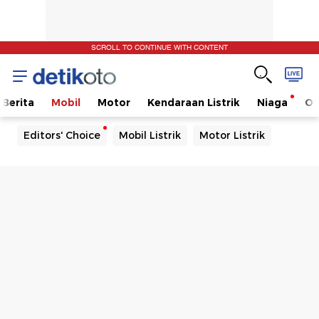
SCROLL TO CONTINUE WITH CONTENT
Berita
Mobil
Motor
Kendaraan Listrik
Niaga
Ot
Editors' Choice
Mobil Listrik
Motor Listrik