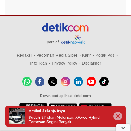
part of
Redaksi
Pedoman Media Siber
Karir
Kotak Pos
Info Iklan
Privacy Policy
Disclaimer
Download aplikasi detikcom
Artikel Selanjutnya
Sudah 2 Pekan Meluncur, XForce Hybrid
Copyright @ 2026 detikcom, All right reserved
Terpesan Segini Banyak