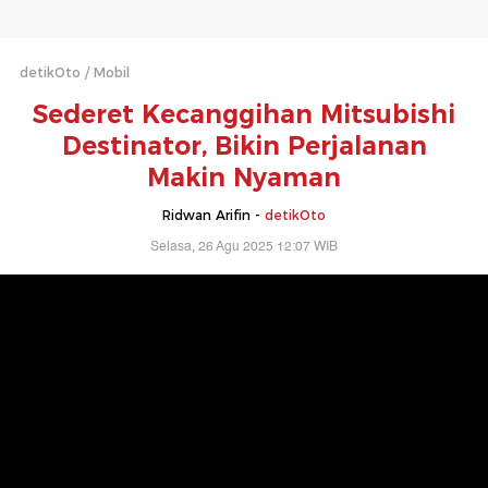
detikOto
Mobil
Sederet Kecanggihan Mitsubishi
Destinator, Bikin Perjalanan
Makin Nyaman
Ridwan Arifin -
detikOto
Selasa, 26 Agu 2025 12:07 WIB