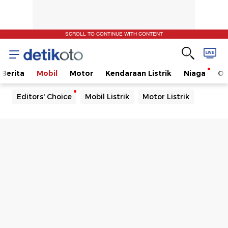
SCROLL TO CONTINUE WITH CONTENT
Berita
Mobil
Motor
Kendaraan Listrik
Niaga
Ot
Editors' Choice
Mobil Listrik
Motor Listrik