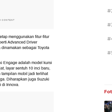
#
H CONTENT
#
etap menggunakan fitur-fitur
#
perti Advanced Driver
a dinamakan sebagai Toyota
#
uki Engage adalah model kursi
t, layar sentuh 10 inci baru,
tampilan mobil jadi terlihat
ega. Diharapkan juga Suzuki
i di Innova.
Fo
T