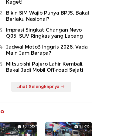
Kaget!
2
Bikin SIM Wajib Punya BPJS, Bakal
Berlaku Nasional?
3
Impresi Singkat Changan Nevo
Q05: SUV Ringkas yang Lapang
4
Jadwal Moto3 Inggris 2026, Veda
Main Jam Berapa?
5
Mitsubishi Pajero Lahir Kembali,
Bakal Jadi Mobil Off-road Sejati
Lihat Selengkapnya
to
10 Foto
9 Foto