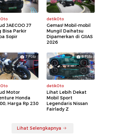
kOto
detikOto
ud JAECOO J7
Gemas! Mobil-mobil
 Bisa Parkir
Mungil Daihatsu
pa Sopir
Dipamerkan di GIIAS
2026
7 Foto
8 Foto
kOto
detikOto
ud Motor
Lihat Lebih Dekat
enture Honda
Mobil Sport
00, Harga Rp 230
Legendaris Nissan
a
Fairlady Z
Lihat Selengkapnya