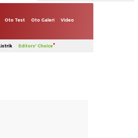
Oto Test
Oto Galeri
Video
istrik
Editors' Choice