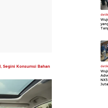
deti
Wuj
yang
Tan
d, Segini Konsumsi Bahan
deti
Wuj
Adv
NX5
Jut