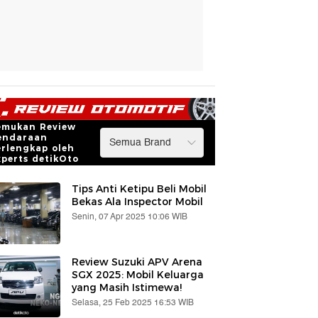
emukan Review
endaraan
erlengkap oleh
xperts detikOto
Tips Anti Ketipu Beli Mobil
Bekas Ala Inspector Mobil
Senin, 07 Apr 2025 10:06 WIB
Review Suzuki APV Arena
SGX 2025: Mobil Keluarga
yang Masih Istimewa!
Selasa, 25 Feb 2025 16:53 WIB