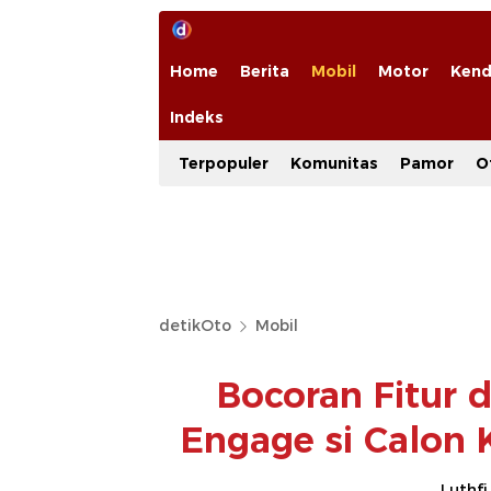
Home
Berita
Mobil
Motor
Kend
Indeks
Terpopuler
Komunitas
Pamor
O
detikOto
Mobil
Bocoran Fitur d
Engage si Calon 
Luthfi