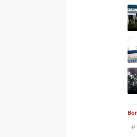
Ber
#