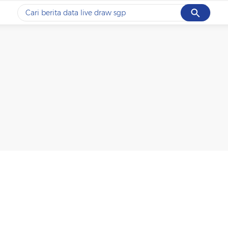
Cancel
Yang sedang ramai dicari
#1
data live draw sgp
#2
gempa hari ini
#3
prabowo
#4
iran
#5
demo
Promoted
Terakhir yang dicari
Loading...