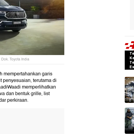
T
K
 Dok. Toyota India
T
E
sih mempertahankan garis
t penyesuaian, terutama di
 GaadiWaadi memperlihatkan
 dan bentuk grille, list
ar perkiraan.