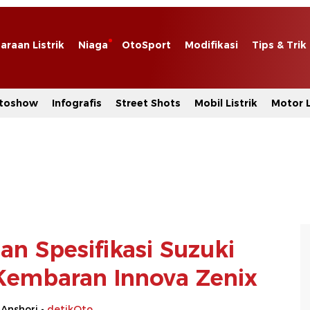
araan Listrik
Niaga
OtoSport
Modifikasi
Tips & Trik
toshow
Infografis
Street Shots
Mobil Listrik
Motor L
an Spesifikasi Suzuki
Kembaran Innova Zenix
 Anshori -
detikOto