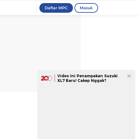
Daftar MPC
Masuk
Video Ini Penampakan Suzuki
XL7 Baru! Cakep Nggak?