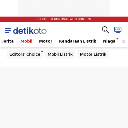
SCROLL TO CONTINUE WITH CONTENT
Berita
Mobil
Motor
Kendaraan Listrik
Niaga
Ot
Editors' Choice
Mobil Listrik
Motor Listrik