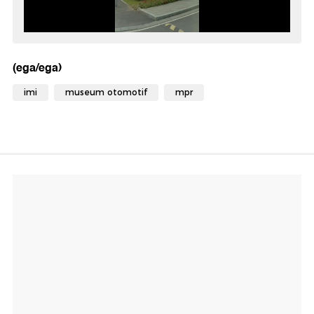
(ega/ega)
imi
museum otomotif
mpr