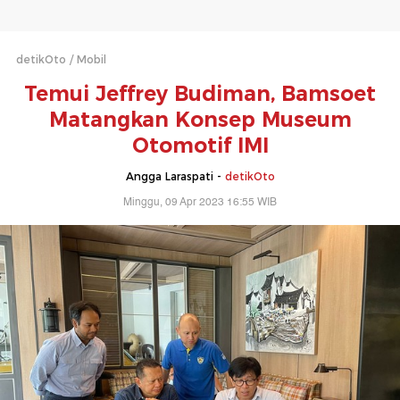
detikOto
Mobil
Temui Jeffrey Budiman, Bamsoet
Matangkan Konsep Museum
Otomotif IMI
Angga Laraspati -
detikOto
Minggu, 09 Apr 2023 16:55 WIB