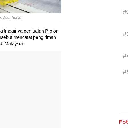
#
o: Doc. Paultan
 tingginya penjualan Proton
#
ersebut mencatat pengiriman
 di Malaysia.
#
T
#
Fo