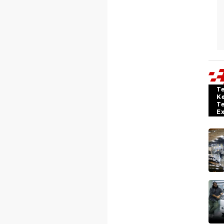
T
K
T
E