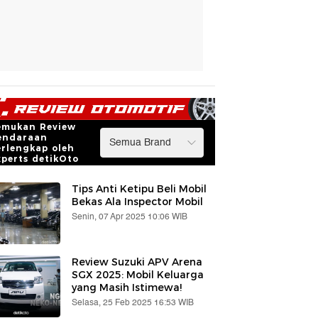
emukan Review
endaraan
erlengkap oleh
xperts detikOto
Tips Anti Ketipu Beli Mobil
Bekas Ala Inspector Mobil
Senin, 07 Apr 2025 10:06 WIB
Review Suzuki APV Arena
SGX 2025: Mobil Keluarga
yang Masih Istimewa!
Selasa, 25 Feb 2025 16:53 WIB