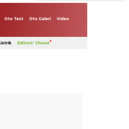
Oto Test
Oto Galeri
Video
istrik
Editors' Choice