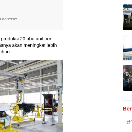
H CONTENT
 produksi 20 ribu unit per
asnya akan meningkat lebih
tahun.
Ber
#