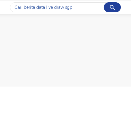
Cancel
Yang sedang ramai dicari
#1
data live draw sgp
#2
piala presiden 2026
#3
prabowo
#4
iran
#5
gempa hari ini
Promoted
Terakhir yang dicari
Loading...