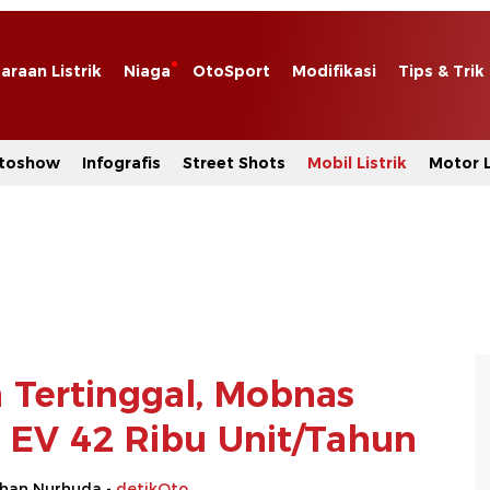
araan Listrik
Niaga
OtoSport
Modifikasi
Tips & Trik
toshow
Infografis
Street Shots
Mobil Listrik
Motor L
n Tertinggal, Mobnas
i EV 42 Ribu Unit/Tahun
rhan Nurhuda -
detikOto