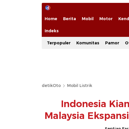
Home
Berita
Mobil
Motor
Kend
Indeks
Terpopuler
Komunitas
Pamor
O
detikOto
Mobil Listrik
Indonesia Kia
Malaysia Ekspans
Septian Fa