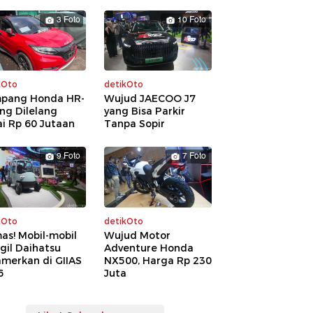
3 Foto
10 Foto
kOto
detikOto
pang Honda HR-
Wujud JAECOO J7
ng Dilelang
yang Bisa Parkir
i Rp 60 Jutaan
Tanpa Sopir
9 Foto
7 Foto
kOto
detikOto
as! Mobil-mobil
Wujud Motor
gil Daihatsu
Adventure Honda
amerkan di GIIAS
NX500, Harga Rp 230
6
Juta