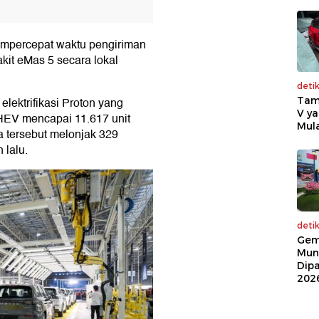
mpercepat waktu pengiriman
kit eMas 5 secara lokal
deti
Tam
lektrifikasi Proton yang
V ya
EV mencapai 11.617 unit
Mula
a tersebut melonjak 329
 lalu.
deti
Gem
Mun
Dip
202