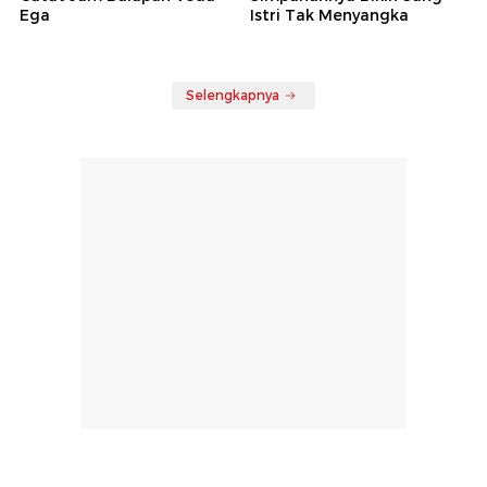
detikJabar
detikJatim
Konten Manipulasi Video
Kepanikan Duda di Gresik
Prabowo Berujung Pria di
Saat Digerebek Selingkuh
Cimahi Kini Dibui
Bareng Istri Orang
detikOto
detikInet
Jadwal Moto3 Inggris 2026,
Suami Akui Selingkuh,
Catat Jam Balapan Veda
Simpanannya Bikin Sang
Ega
Istri Tak Menyangka
Selengkapnya