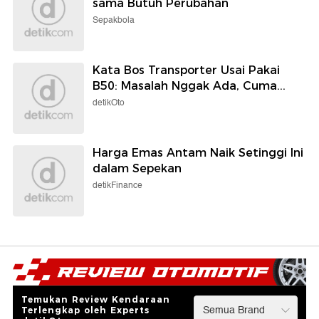
Padang Hadir di RM Legendaris
Benhil
detikFood
Malam Ketika Pesepeda Menuntut
Ruang
detikNews
Ramalan Zodiak 9 Agustus: Libra
Ada Rintangan Muncul, Scorpio
Harus Tegas
Wolipop
Soal Araujo ke Liverpool, Flick: Sama-
sama Butuh Perubahan
Sepakbola