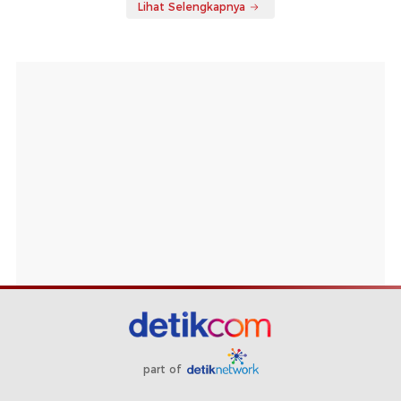
Berita Terpopuler
#1
Borong 61 Toyota Land Cruiser FJ, Jusuf
Hamka Minta Diduluin
#2
Indonesia Bisa Tiru Thailand-Filipina soal
Insentif Kendaraan, Lebih Adil
#3
Kata Bos Transporter Usai Pakai B50:
Masalah Nggak Ada, Cuma...
#4
Penjualan Tembus 6.500 Unit, Produksi Geely
EX2 Digenjot Dua Kali Lipat
#5
Jadwal MotoGP Inggris 2026, Balapan Digelar
Nanti Malam
Lihat Selengkapnya