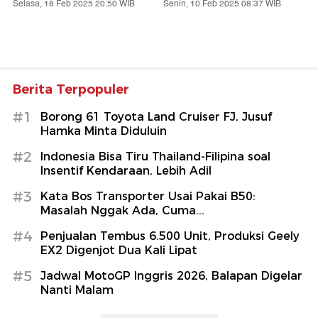
Tips Anti Ketipu Beli Mobil
Review Suzuki APV Arena
Bekas Ala Inspector Mobil
SGX 2025: Mobil Keluarga
yang Masih Istimewa!
Senin, 07 Apr 2025 10:06 WIB
Selasa, 25 Feb 2025 16:53 WIB
Review Suzuki eWX: Bukti
Abster Wongkar, Sosok
Keseriusan Suzuki Ikut
Polisi Viral Pengawal
'Perang' Mobil Listrik!
Ambulans
Selasa, 18 Feb 2025 20:50 WIB
Senin, 10 Feb 2025 08:37 WIB