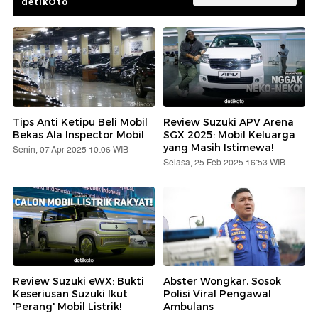
Kata Bos Transporter Usai Pakai
B50: Masalah Nggak Ada, Cuma...
detikOto
Harga Emas Antam Naik Setinggi Ini
dalam Sepekan
detikFinance
Temukan Review Kendaraan
Terlengkap oleh Experts
detikOto