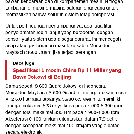
bawah kendaraan dan di kompartemen mesin. Nitrogen
tambahan di masing-masing saluran dirancang untuk
memastikan bahwa seluruh sistem tetap beroperasi.
Untuk perlindungan penumpangnya, ada juga fitur
penyelamatan lebih lanjut yang beroperasi dengan
sensor, yaitu sistem udara segar darurat. Ini mencegah
asap atau gas beracun masuk ke kabin Mercedes-
Maybach S600 Guard jika terjadi serangan.
Baca juga:
Spesifikasi Limosin China Rp 11 Miliar yang
Bawa Jokowi di Beijing
Sama seperti S 600 Guard Jokowi di Indonesia,
Mercedes-Maybach S 600 Guard ini menggunakan mesin
V12 6.0 liter atau tepatnya 5.980 cc. Mesin itu memiliki
tenaga maksimal 523 daya kuda pada 4.900-5.300 rpm
dengan torsi maksimal 830 Nm pada 1.900-4.000 rpm.
Akselerasi 0-100 km/jam dituntaskan dalam 7,9 detik
dengan kecepaan maksimal 190 km/jam yang dibatasi
secara elektronik.