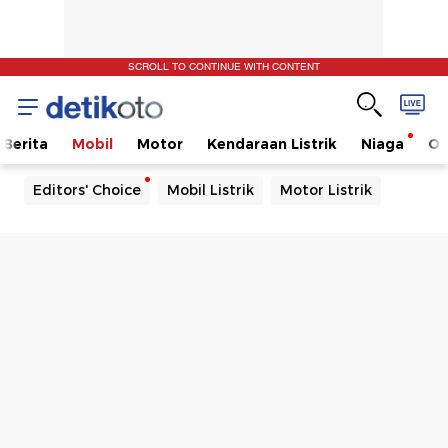
SCROLL TO CONTINUE WITH CONTENT
Berita
Mobil
Motor
Kendaraan Listrik
Niaga
Ot
Editors' Choice
Mobil Listrik
Motor Listrik