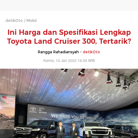
detikOto
Mobil
Ini Harga dan Spesifikasi Lengkap
Toyota Land Cruiser 300, Tertarik?
Rangga Rahadiansyah -
detikOto
Kamis, 13 Jan 2022 16:09 WIB