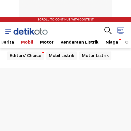
SCROLL TO CONTINUE WITH CONTENT
Berita
Mobil
Motor
Kendaraan Listrik
Niaga
Ot
Editors' Choice
Mobil Listrik
Motor Listrik