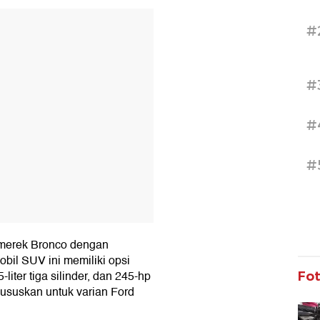
T
#
#
#
#
 merek Bronco dengan
obil SUV ini memiliki opsi
liter tiga silinder, dan 245-hp
Fo
ikhususkan untuk varian Ford