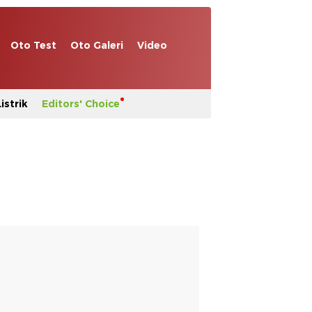
Oto Test
Oto Galeri
Video
istrik
Editors' Choice