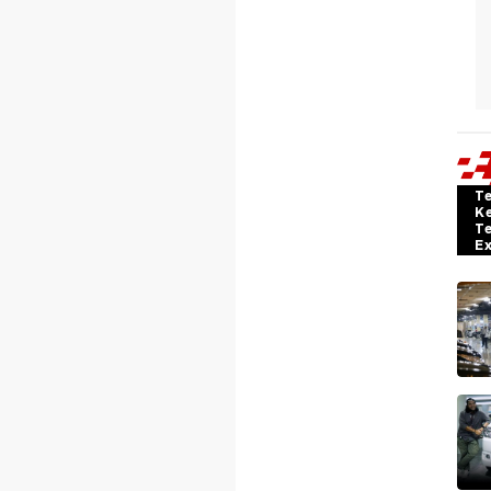
T
K
T
E