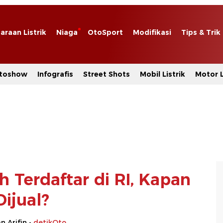
araan Listrik
Niaga
OtoSport
Modifikasi
Tips & Trik
toshow
Infografis
Street Shots
Mobil Listrik
Motor L
 Terdaftar di RI, Kapan
Dijual?
 Arifin -
detikOto