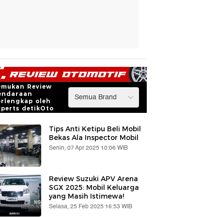
emukan Review
endaraan
erlengkap oleh
xperts detikOto
Tips Anti Ketipu Beli Mobil
Bekas Ala Inspector Mobil
Senin, 07 Apr 2025 10:06 WIB
Review Suzuki APV Arena
SGX 2025: Mobil Keluarga
yang Masih Istimewa!
Selasa, 25 Feb 2025 16:53 WIB