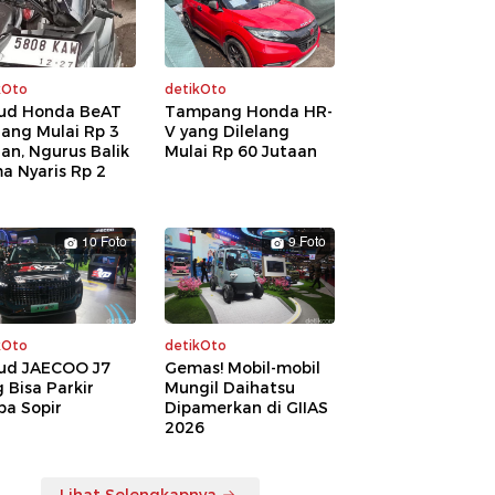
kOto
detikOto
ud Honda BeAT
Tampang Honda HR-
lang Mulai Rp 3
V yang Dilelang
an, Ngurus Balik
Mulai Rp 60 Jutaan
a Nyaris Rp 2
a
10 Foto
9 Foto
kOto
detikOto
ud JAECOO J7
Gemas! Mobil-mobil
 Bisa Parkir
Mungil Daihatsu
pa Sopir
Dipamerkan di GIIAS
2026
Lihat Selengkapnya