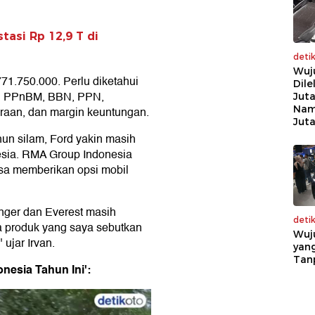
tasi Rp 12,9 T di
deti
Wuj
1.750.000. Perlu diketahui
Dile
an PPnBM, BBN, PPN,
Juta
Nam
raan, dan margin keuntungan.
Jut
hun silam, Ford yakin masih
esia. RMA Group Indonesia
isa memberikan opsi mobil
nger dan Everest masih
deti
 produk yang saya sebutkan
Wuj
 ujar Irvan.
yang
Tan
nesia Tahun Ini':