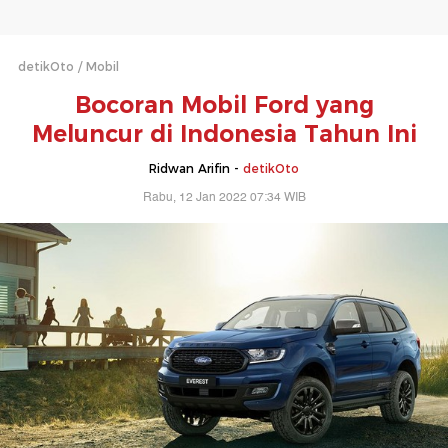
detikOto
Mobil
Bocoran Mobil Ford yang
Meluncur di Indonesia Tahun Ini
Ridwan Arifin -
detikOto
Rabu, 12 Jan 2022 07:34 WIB