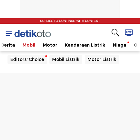
SCROLL TO CONTINUE WITH CONTENT
Berita
Mobil
Motor
Kendaraan Listrik
Niaga
Ot
Editors' Choice
Mobil Listrik
Motor Listrik