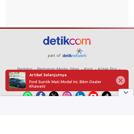
part of
Redaksi
Pedoman Media Siber
Karir
Kotak Pos
Artikel Selanjutnya
Info Iklan
Privacy Policy
Disclaimer
Ford Suntik Mati Model Ini, Bikin Dealer
Khawatir
Download aplikasi detikcom