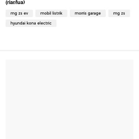
(riar/lua)
mg zs ev
mobil listrik
morris garage
mg zs
hyundai kona electric