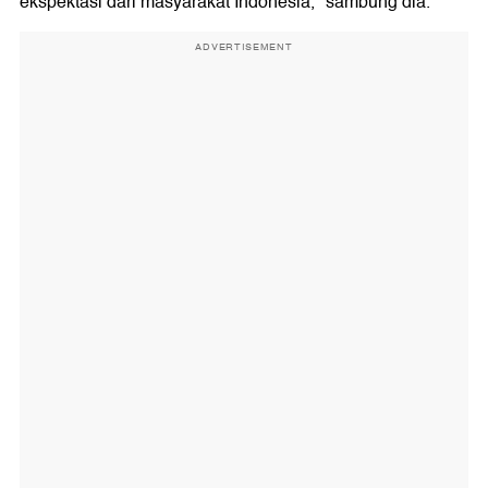
ekspektasi dari masyarakat Indonesia," sambung dia.
ADVERTISEMENT