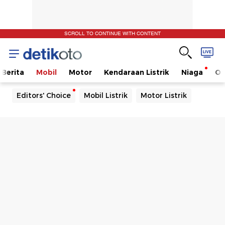
SCROLL TO CONTINUE WITH CONTENT
Berita
Mobil
Motor
Kendaraan Listrik
Niaga
Ot
Editors' Choice
Mobil Listrik
Motor Listrik