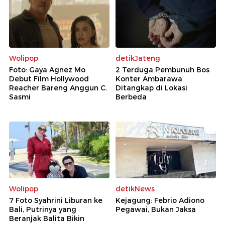
Wolipop
detikJateng
Foto: Gaya Agnez Mo
2 Terduga Pembunuh Bos
Debut Film Hollywood
Konter Ambarawa
Reacher Bareng Anggun C.
Ditangkap di Lokasi
Sasmi
Berbeda
Wolipop
detikNews
7 Foto Syahrini Liburan ke
Kejagung: Febrio Adiono
Bali, Putrinya yang
Pegawai, Bukan Jaksa
Beranjak Balita Bikin