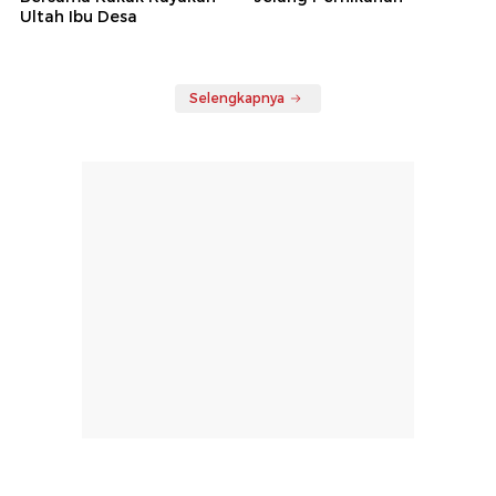
detikJabar
Sepakbola
Link Live Streaming
Jika Real Madrid Gagal
Chelsea Vs AC Milan di
Dapat Rodri...
SUGBK: Kick-off 19.00 WIB
detikHot
detikSumut
Potret Sederhana nan
Pesona Devy Anastasia
Hangat, Luna Maya
saat Jalani Prewedding
Bersama Kakak Rayakan
Jelang Pernikahan
Ultah Ibu Desa
Selengkapnya