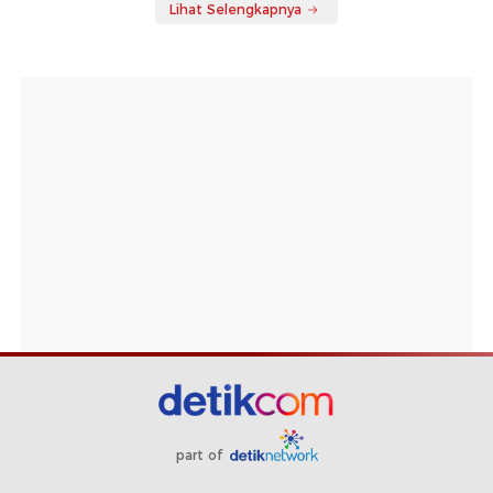
Berita Terpopuler
#1
Hasil Kualifikasi MotoGP Inggris 2026: Martin
Tercepat, Marquez Tercecer
#2
Link Live Streaming Sprint Race MotoGP
Inggris 2026
#3
Pajak Innova Reborn Diesel di Jawa Barat
Lebih Murah dari Jakarta, Bedanya Segini
#4
Menilik Kelebihan Nissan X-Trail, Lawan Honda
CR-V Cs
#5
Jusuf Hamka Borong Mobil Listrik Changan
Nevo Q05
Lihat Selengkapnya