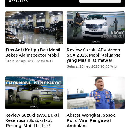
Pria Ini Renang 55 Jam Nonstop
Lintasi Laut Baltik, Nggak Pakai
Tidur
detikTravel
Ibu-Anak Tewas di Hutan Kalbar
Diduga Dibunuh Perampok, Duit Rp
135 Juta Raib
detikNews
Temukan Review Kendaraan
Terlengkap oleh Experts
detikOto