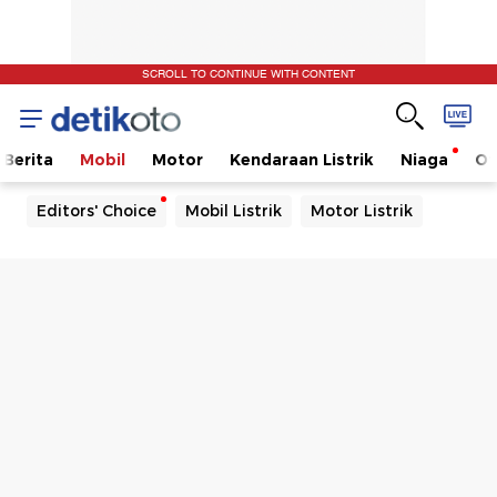
SCROLL TO CONTINUE WITH CONTENT
Berita
Mobil
Motor
Kendaraan Listrik
Niaga
Ot
Editors' Choice
Mobil Listrik
Motor Listrik