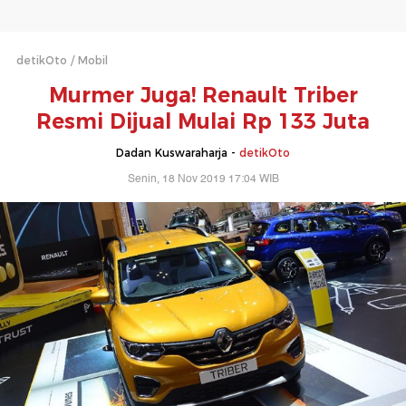
detikOto
Mobil
Murmer Juga! Renault Triber
Resmi Dijual Mulai Rp 133 Juta
Dadan Kuswaraharja -
detikOto
Senin, 18 Nov 2019 17:04 WIB