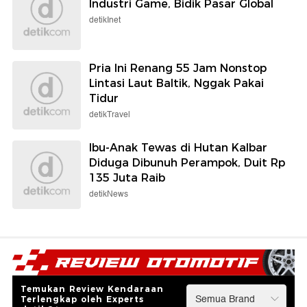
Bumbu Khasnya Bikin Ketagihan
detikFood
Pembangunan Tol Jogja-Solo Hampir
Rampung, Begini Progresnya
detikFinance
Most Pop: Takeshi Kaneshiro Dulu
Aktor Tertampan Asia, Kini Fokus
Bertani
Wolipop
Pemerintah Godok Aturan Baru
Industri Game, Bidik Pasar Global
detikInet