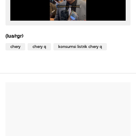
(lua/rgr)
chery
chery q
konsumsi listrik chery q