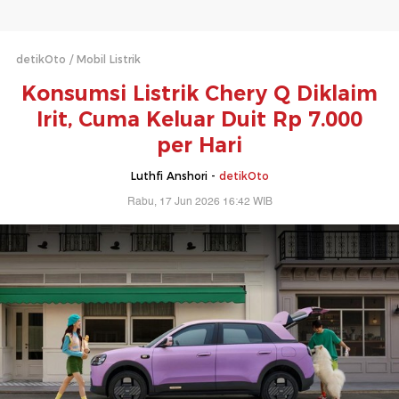
detikOto
Mobil Listrik
Konsumsi Listrik Chery Q Diklaim
Irit, Cuma Keluar Duit Rp 7.000
per Hari
Luthfi Anshori -
detikOto
Rabu, 17 Jun 2026 16:42 WIB