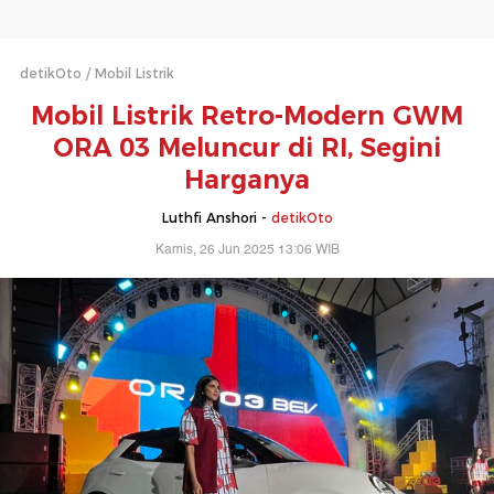
detikOto
Mobil Listrik
Mobil Listrik Retro-Modern GWM
ORA 03 Meluncur di RI, Segini
Harganya
Luthfi Anshori -
detikOto
Kamis, 26 Jun 2025 13:06 WIB