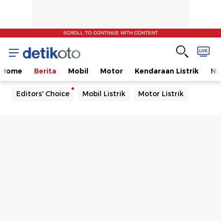
SCROLL TO CONTINUE WITH CONTENT
Home
Berita
Mobil
Motor
Kendaraan Listrik
Ni
Editors' Choice
Mobil Listrik
Motor Listrik