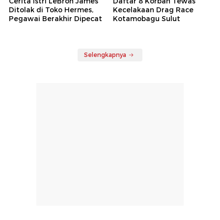
Cerita Istri LeBron James
Daftar 8 Korban Tewas
Ditolak di Toko Hermes,
Kecelakaan Drag Race
Pegawai Berakhir Dipecat
Kotamobagu Sulut
Selengkapnya