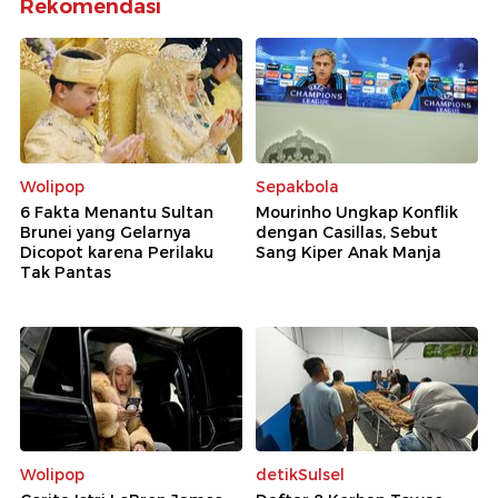
Rekomendasi
Wolipop
Sepakbola
6 Fakta Menantu Sultan
Mourinho Ungkap Konflik
Brunei yang Gelarnya
dengan Casillas, Sebut
Dicopot karena Perilaku
Sang Kiper Anak Manja
Tak Pantas
Wolipop
detikSulsel