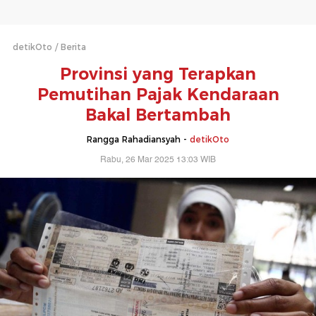
detikOto
Berita
Provinsi yang Terapkan
Pemutihan Pajak Kendaraan
Bakal Bertambah
Rangga Rahadiansyah -
detikOto
Rabu, 26 Mar 2025 13:03 WIB