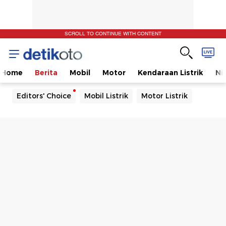
SCROLL TO CONTINUE WITH CONTENT
Home
Berita
Mobil
Motor
Kendaraan Listrik
Ni
Editors' Choice
Mobil Listrik
Motor Listrik