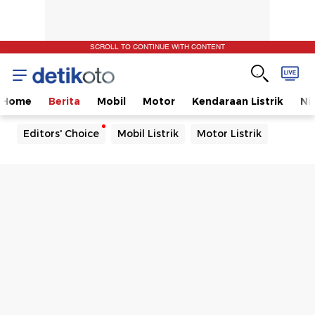
SCROLL TO CONTINUE WITH CONTENT
Home
Berita
Mobil
Motor
Kendaraan Listrik
Ni
Editors' Choice
Mobil Listrik
Motor Listrik