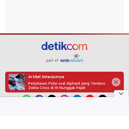
part of
Redaksi
Pedoman Media Siber
Karir
Kotak Pos
Artikel Selanjutnya
Info Iklan
Privacy Policy
Disclaimer
Penjelasan Polisi soal Alphard yang Terobos
Zebra Cross di HI Nunggak Pajak
Download aplikasi detikcom