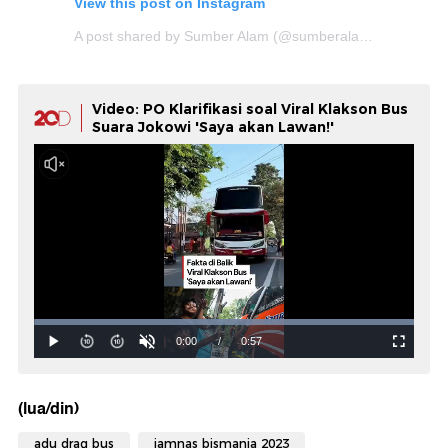
View this post on Instagram
A post shared by Sumber Alam (@sumberalam.id)
Video: PO Klarifikasi soal Viral Klakson Bus
Suara Jokowi 'Saya akan Lawan!'
(lua/din)
adu drag bus
jamnas bismania 2023