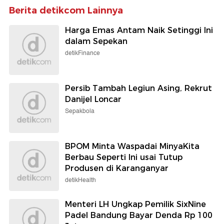
Berita detikcom Lainnya
Harga Emas Antam Naik Setinggi Ini
dalam Sepekan
detikFinance
Persib Tambah Legiun Asing, Rekrut
Danijel Loncar
Sepakbola
BPOM Minta Waspadai MinyaKita
Berbau Seperti Ini usai Tutup
Produsen di Karanganyar
detikHealth
Menteri LH Ungkap Pemilik SixNine
Padel Bandung Bayar Denda Rp 100