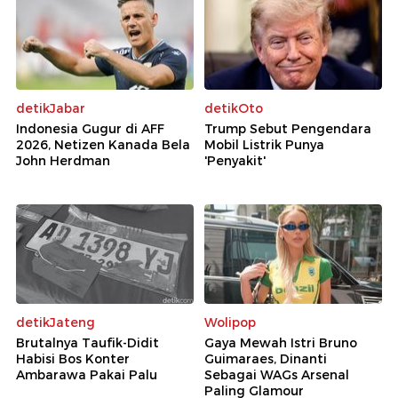
detikJabar
detikOto
Indonesia Gugur di AFF
Trump Sebut Pengendara
2026, Netizen Kanada Bela
Mobil Listrik Punya
John Herdman
'Penyakit'
detikJateng
Wolipop
Brutalnya Taufik-Didit
Gaya Mewah Istri Bruno
Habisi Bos Konter
Guimaraes, Dinanti
Ambarawa Pakai Palu
Sebagai WAGs Arsenal
Paling Glamour