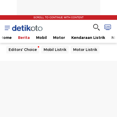
SCROLL TO CONTINUE WITH CONTENT
Home
Berita
Mobil
Motor
Kendaraan Listrik
Ni
Editors' Choice
Mobil Listrik
Motor Listrik