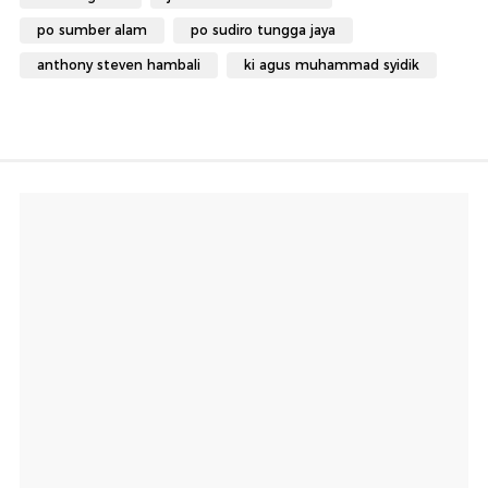
po sumber alam
po sudiro tungga jaya
anthony steven hambali
ki agus muhammad syidik