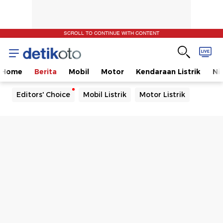
SCROLL TO CONTINUE WITH CONTENT
Home
Berita
Mobil
Motor
Kendaraan Listrik
Ni
Editors' Choice
Mobil Listrik
Motor Listrik