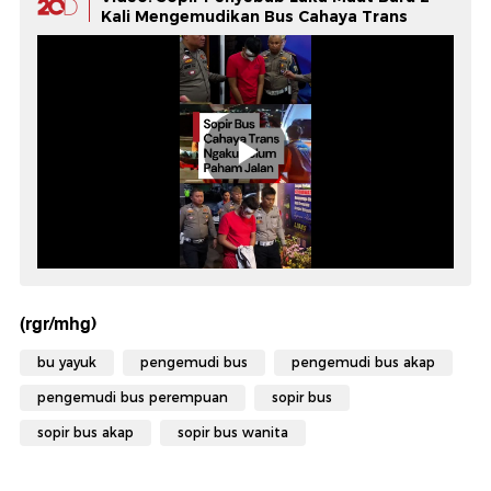
Kali Mengemudikan Bus Cahaya Trans
(rgr/mhg)
bu yayuk
pengemudi bus
pengemudi bus akap
pengemudi bus perempuan
sopir bus
sopir bus akap
sopir bus wanita