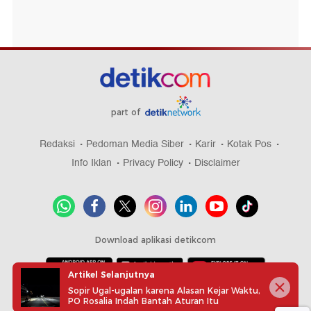
part of
Redaksi
Pedoman Media Siber
Karir
Kotak Pos
Info Iklan
Privacy Policy
Disclaimer
Download aplikasi detikcom
Artikel Selanjutnya
Sopir Ugal-ugalan karena Alasan Kejar Waktu,
Copyright @ 2026 detikcom, All right reserved
PO Rosalia Indah Bantah Aturan Itu