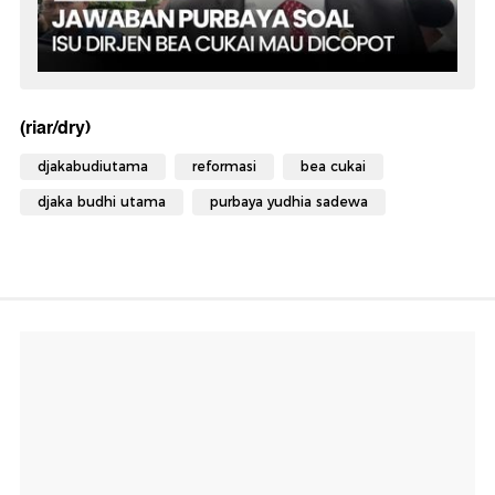
(riar/dry)
djakabudiutama
reformasi
bea cukai
djaka budhi utama
purbaya yudhia sadewa