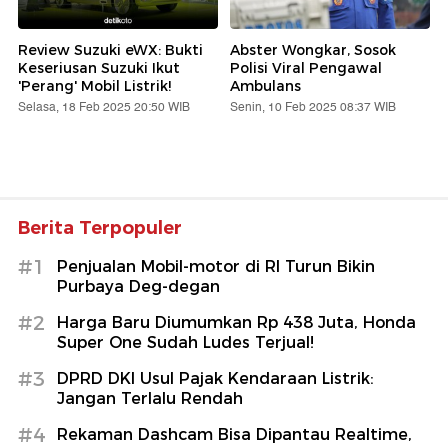
Review Suzuki eWX: Bukti
Abster Wongkar, Sosok
Keseriusan Suzuki Ikut
Polisi Viral Pengawal
'Perang' Mobil Listrik!
Ambulans
Selasa, 18 Feb 2025 20:50 WIB
Senin, 10 Feb 2025 08:37 WIB
Berita Terpopuler
#1
Penjualan Mobil-motor di RI Turun Bikin
Purbaya Deg-degan
#2
Harga Baru Diumumkan Rp 438 Juta, Honda
Super One Sudah Ludes Terjual!
#3
DPRD DKI Usul Pajak Kendaraan Listrik:
Jangan Terlalu Rendah
#4
Rekaman Dashcam Bisa Dipantau Realtime,