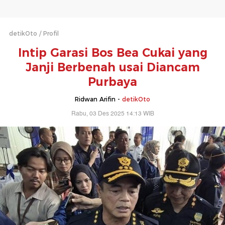
detikOto
Profil
Intip Garasi Bos Bea Cukai yang
Janji Berbenah usai Diancam
Purbaya
Ridwan Arifin -
detikOto
Rabu, 03 Des 2025 14:13 WIB