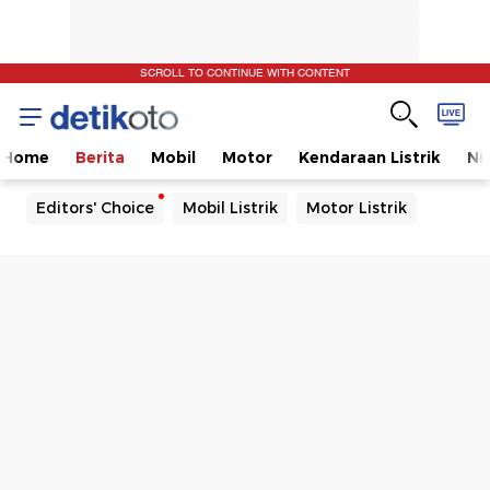
SCROLL TO CONTINUE WITH CONTENT
Home
Berita
Mobil
Motor
Kendaraan Listrik
Ni
Editors' Choice
Mobil Listrik
Motor Listrik