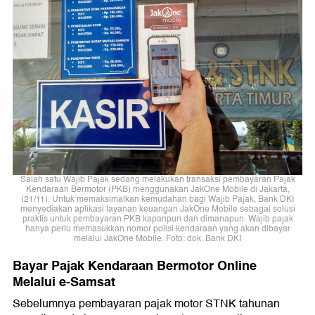
Salah satu Wajib Pajak sedang melakukan transaksi pembayaran Pajak
Kendaraan Bermotor (PKB) menggunakan JakOne Mobile di Jakarta,
(21/11). Untuk memaksimalkan kemudahan bagi Wajib Pajak, Bank DKI
menyediakan aplikasi layanan keuangan JakOne Mobile sebagai solusi
praktis untuk pembayaran PKB kapanpun dan dimanapun. Wajib pajak
hanya perlu memasukkan nomor polisi kendaraan yang akan dibayar
melalui JakOne Mobile. Foto: dok. Bank DKI
Bayar Pajak Kendaraan Bermotor Online
Melalui e-Samsat
Sebelumnya pembayaran pajak motor STNK tahunan