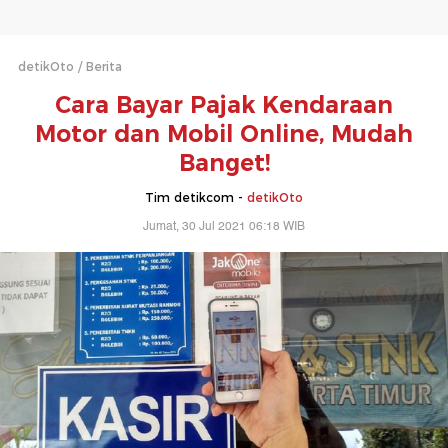
detikOto
Berita
Cara Bayar Pajak Kendaraan
Motor dan Mobil Online, Mudah
Banget!
Tim detikcom -
detikOto
Jumat, 30 Jul 2021 06:18 WIB