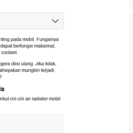
ting pada mobil. Fungsinya
dapat berfungsi maksimal,
 coolant.
era diisi ulang. Jika tidak,
dengan Benar
hayakan mungkin terjadi.
?
n
is
t ciri-ciri air radiator mobil
t
at