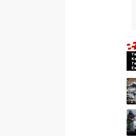
T
K
T
E