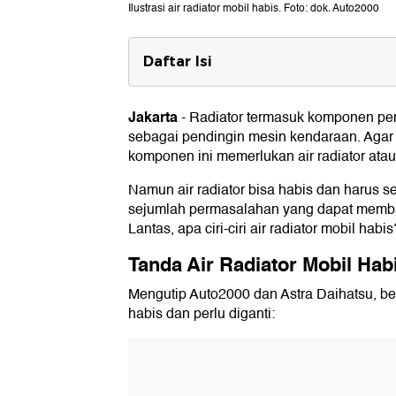
Ilustrasi air radiator mobil habis. Foto: dok. Auto2000
Daftar Isi
Tanda Air Radiator Mobil Habis
1. Suara Mesin Kasar
Jakarta
-
Radiator termasuk komponen pen
2. Performa Mesin Kurang Bertenaga
sebagai pendingin mesin kendaraan. Agar 
3. AC Kurang Dingin
komponen ini memerlukan air radiator atau
4. Mesin Mobil Overheat
5. Lampu Indikator Menyala Merah
Namun air radiator bisa habis dan harus seg
Cara Mengisi Air Radiator Mobil 
sejumlah permasalahan yang dapat memba
Lantas, apa ciri-ciri air radiator mobil habis
1. Pastikan Mesin dalam Kondisi Dingi
2. Periksa Level Air Radiator
Tanda Air Radiator Mobil Hab
3. Cek Kondisi Air Radiator
4. Hindari Isi Ulang dengan Air Biasa
Mengutip Auto2000 dan Astra Daihatsu, beriku
5. Gunakan Bantuan Corong
habis dan perlu diganti:
6. Isi Air Radiator dengan Jumlah Tepa
7. Tutup Tabung Radiator dengan Rap