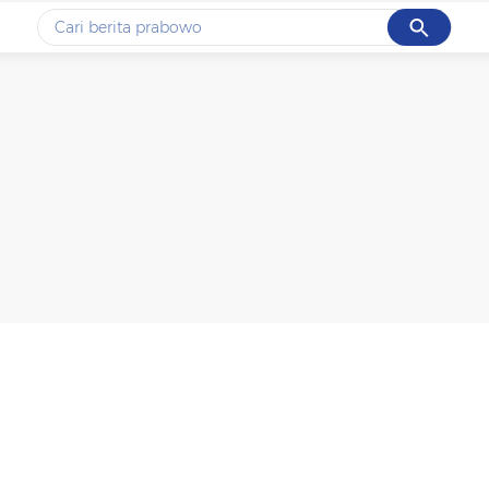
Cancel
Yang sedang ramai dicari
#1
data live draw sgp
#2
kebakaran
#3
prabowo
#4
iran
#5
gempa hari ini
Promoted
Terakhir yang dicari
Loading...