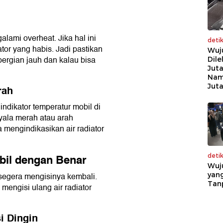
lami overheat. Jika hal ini
deti
tor yang habis. Jadi pastikan
Wuj
rgian jauh dan kalau bisa
Dile
Juta
Nam
Jut
rah
ndikator temperatur mobil di
ala merah atau arah
 mengindikasikan air radiator
obil dengan Benar
deti
Wuj
yang
u segera mengisinya kembali.
Tan
 mengisi ulang air radiator
i Dingin