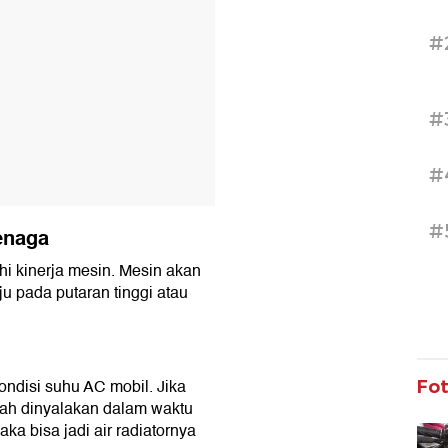
#
#
#
#
enaga
hi kinerja mesin. Mesin akan
u pada putaran tinggi atau
 kondisi suhu AC mobil. Jika
Fo
dah dinyalakan dalam waktu
ka bisa jadi air radiatornya