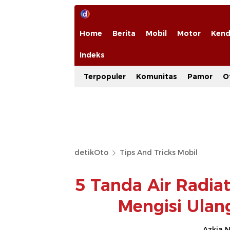
Home
Berita
Mobil
Motor
Kend
Indeks
Terpopuler
Komunitas
Pamor
O
detikOto
Tips And Tricks Mobil
5 Tanda Air Radia
Mengisi Ulan
Azkia N