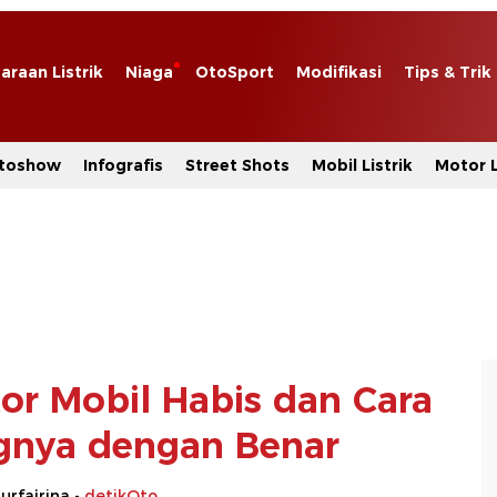
araan Listrik
Niaga
OtoSport
Modifikasi
Tips & Trik
toshow
Infografis
Street Shots
Mobil Listrik
Motor L
tor Mobil Habis dan Cara
gnya dengan Benar
urfajrina -
detikOto