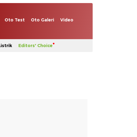
Oto Test
Oto Galeri
Video
istrik
Editors' Choice