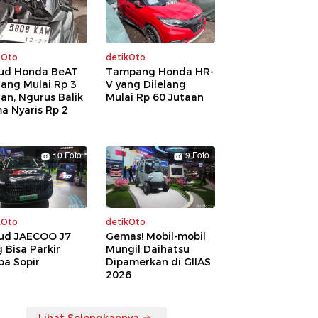
kOto
detikOto
ud Honda BeAT
Tampang Honda HR-
lang Mulai Rp 3
V yang Dilelang
an, Ngurus Balik
Mulai Rp 60 Jutaan
a Nyaris Rp 2
a
10 Foto
9 Foto
kOto
detikOto
ud JAECOO J7
Gemas! Mobil-mobil
 Bisa Parkir
Mungil Daihatsu
pa Sopir
Dipamerkan di GIIAS
2026
Lihat Selengkapnya