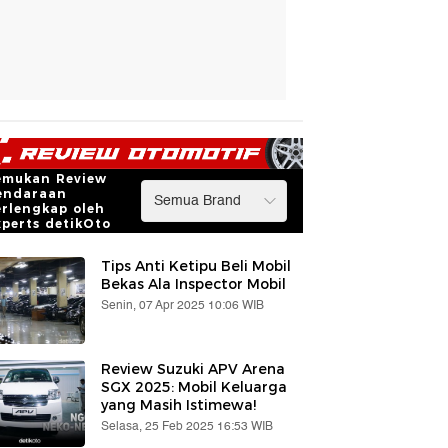
emukan Review
endaraan
erlengkap oleh
xperts detikOto
Tips Anti Ketipu Beli Mobil
Bekas Ala Inspector Mobil
Senin, 07 Apr 2025 10:06 WIB
Review Suzuki APV Arena
SGX 2025: Mobil Keluarga
yang Masih Istimewa!
Selasa, 25 Feb 2025 16:53 WIB