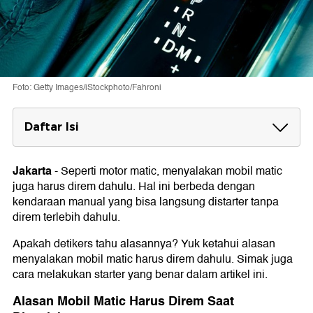
Foto: Getty Images/iStockphoto/Fahroni
Daftar Isi
Alasan Mobil Matic Harus Direm Saat
Dinyalakan
Jakarta
-
Seperti motor matic, menyalakan mobil matic
juga harus direm dahulu. Hal ini berbeda dengan
Cara Menyalakan Mobil Matic untuk Pemula
kendaraan manual yang bisa langsung distarter tanpa
1. Posisikan Tuas Pada 'P'
direm terlebih dahulu.
2. Jangan Buru-buru Menyalakan Mesin
3. Injak Pedal Rem Saat Starter
Apakah detikers tahu alasannya? Yuk ketahui alasan
4. Injak Rem Pindah Tuas
menyalakan mobil matic harus direm dahulu. Simak juga
5. Ketahui Kode Tuas Transmisi
cara melakukan starter yang benar dalam artikel ini.
Alasan Mobil Matic Harus Direm Saat