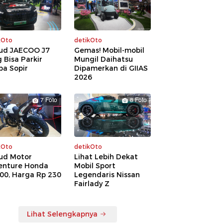
kOto
detikOto
ud JAECOO J7
Gemas! Mobil-mobil
 Bisa Parkir
Mungil Daihatsu
pa Sopir
Dipamerkan di GIIAS
2026
7 Foto
8 Foto
kOto
detikOto
ud Motor
Lihat Lebih Dekat
enture Honda
Mobil Sport
00, Harga Rp 230
Legendaris Nissan
a
Fairlady Z
Lihat Selengkapnya