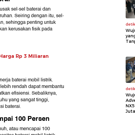
sak sel-sel baterai dan
uhan. Seiring dengan itu, sel-
ran, sehingga penting untuk
deti
an kerusakan fisik pada
Wuj
yang
Tan
Harga Rp 3 Miliaran
ja baterai mobil listrik.
u lebih rendah dapat membantu
deti
tkan efisiensi. Sebaliknya,
Wuj
uhu yang sangat tinggi,
Adv
i baterai.
NX5
Jut
ampai 100 Persen
nuh, atau mencapai 100