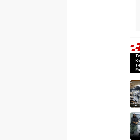
T
K
T
E