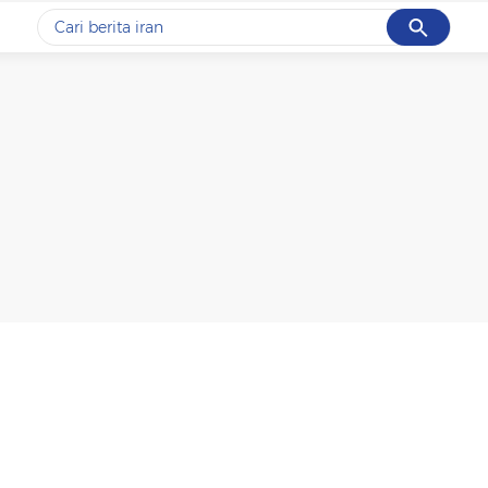
Cancel
Yang sedang ramai dicari
#1
data live draw sgp
#2
gempa hari ini
#3
prabowo
#4
iran
#5
demo
Promoted
Terakhir yang dicari
Loading...