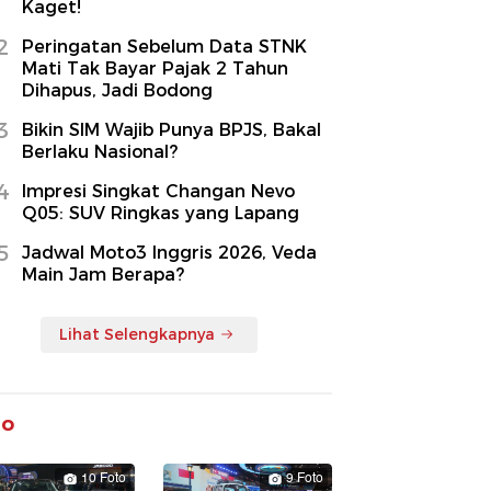
Kaget!
2
Peringatan Sebelum Data STNK
Mati Tak Bayar Pajak 2 Tahun
Dihapus, Jadi Bodong
3
Bikin SIM Wajib Punya BPJS, Bakal
Berlaku Nasional?
4
Impresi Singkat Changan Nevo
Q05: SUV Ringkas yang Lapang
5
Jadwal Moto3 Inggris 2026, Veda
Main Jam Berapa?
Lihat Selengkapnya
to
10 Foto
9 Foto