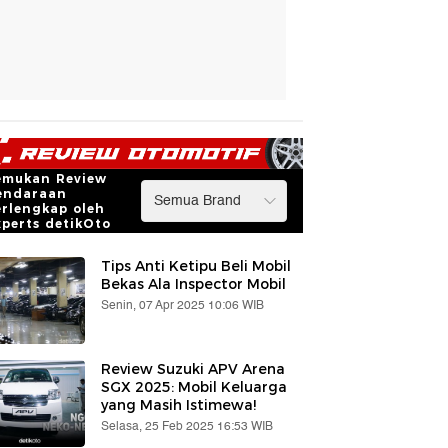
emukan Review
endaraan
erlengkap oleh
xperts detikOto
Tips Anti Ketipu Beli Mobil
Bekas Ala Inspector Mobil
Senin, 07 Apr 2025 10:06 WIB
Review Suzuki APV Arena
SGX 2025: Mobil Keluarga
yang Masih Istimewa!
Selasa, 25 Feb 2025 16:53 WIB