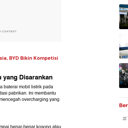
H CONTENT
ia, BYD Bikin Kompetisi
u yang Disarankan
baterai mobil listrik pada
asi pabrikan. Ini membantu
n mencegah overcharging yang
Ber
#
mpai benar-benar kosong atau