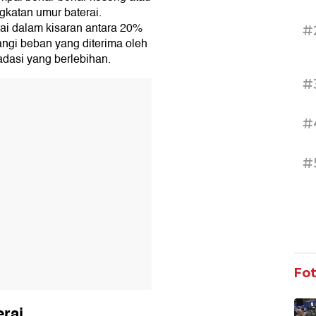
gkatan umur baterai.
ai dalam kisaran antara 20%
#
ngi beban yang diterima oleh
adasi yang berlebihan.
#
T
#
#
Fo
erai