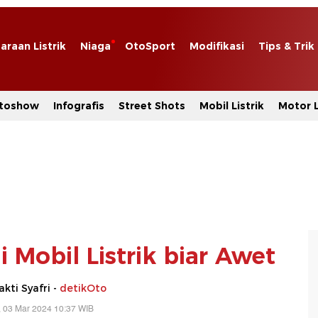
araan Listrik
Niaga
OtoSport
Modifikasi
Tips & Trik
toshow
Infografis
Street Shots
Mobil Listrik
Motor L
 Mobil Listrik biar Awet
akti Syafri -
detikOto
 03 Mar 2024 10:37 WIB