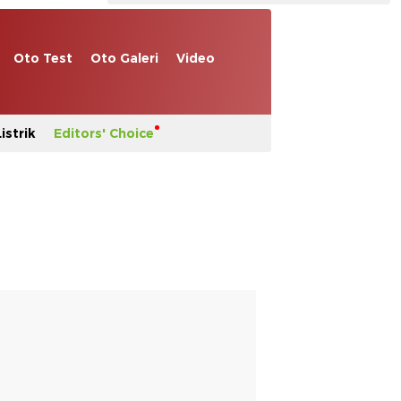
Oto Test
Oto Galeri
Video
istrik
Editors' Choice