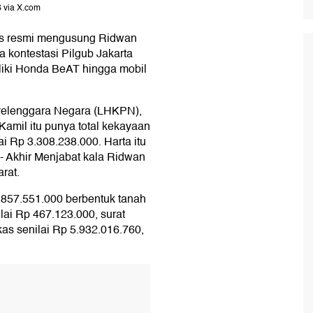
S via X.com
lus resmi mengusung Ridwan
 kontestasi Pilgub Jakarta
liki Honda BeAT hingga mobil
nyelenggara Negara (LHKPN),
mil itu punya total kekayaan
i Rp 3.308.238.000. Harta itu
- Akhir Menjabat kala Ridwan
rat.
17.857.551.000 berbentuk tanah
lai Rp 467.123.000, surat
as senilai Rp 5.932.016.760,