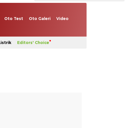
Oto Test
Oto Galeri
Video
istrik
Editors' Choice