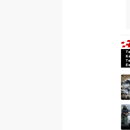
T
K
T
E