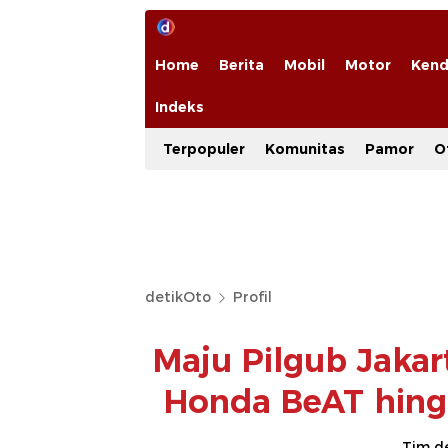
Home
Berita
Mobil
Motor
Kend
Indeks
Terpopuler
Komunitas
Pamor
O
detikOto
Profil
Maju Pilgub Jaka
Honda BeAT hingg
Tim d