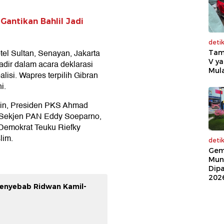
Gantikan Bahlil Jadi
deti
tel Sultan, Senayan, Jakarta
Tam
V ya
adir dalam acara deklarasi
Mula
alisi. Wapres terpilih Gibran
i.
 lain, Presiden PKS Ahmad
 Sekjen PAN Eddy Soeparno,
 Demokrat Teuku Riefky
lim.
deti
Gem
Mun
Dip
202
enyebab Ridwan Kamil-