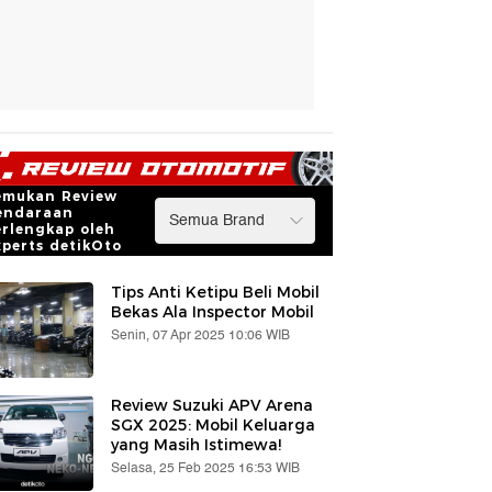
emukan Review
endaraan
erlengkap oleh
xperts detikOto
Tips Anti Ketipu Beli Mobil
Bekas Ala Inspector Mobil
Senin, 07 Apr 2025 10:06 WIB
Review Suzuki APV Arena
SGX 2025: Mobil Keluarga
yang Masih Istimewa!
Selasa, 25 Feb 2025 16:53 WIB