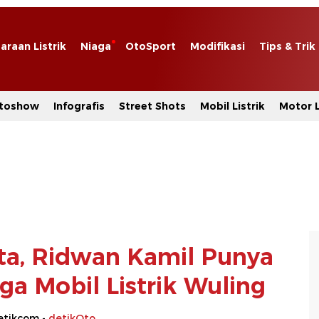
araan Listrik
Niaga
OtoSport
Modifikasi
Tips & Trik
toshow
Infografis
Street Shots
Mobil Listrik
Motor L
rta, Ridwan Kamil Punya
a Mobil Listrik Wuling
etikcom -
detikOto