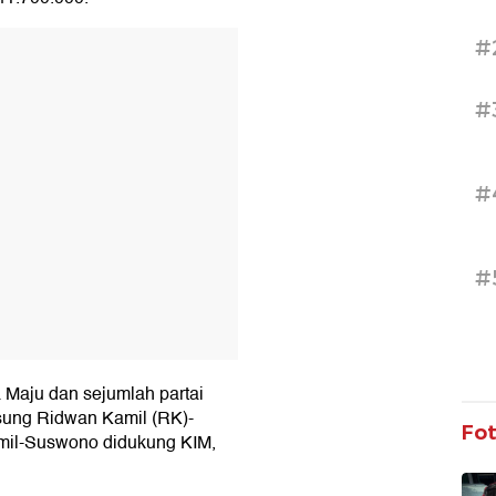
#
T
#
#
#
 Maju dan sejumlah partai
usung Ridwan Kamil (RK)-
Fo
mil-Suswono didukung KIM,