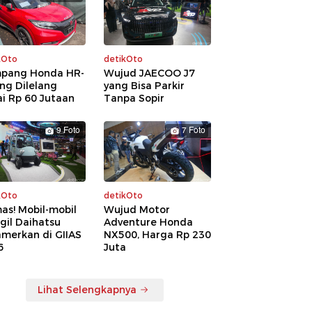
kOto
detikOto
pang Honda HR-
Wujud JAECOO J7
ng Dilelang
yang Bisa Parkir
i Rp 60 Jutaan
Tanpa Sopir
9 Foto
7 Foto
kOto
detikOto
as! Mobil-mobil
Wujud Motor
gil Daihatsu
Adventure Honda
amerkan di GIIAS
NX500, Harga Rp 230
6
Juta
Lihat Selengkapnya