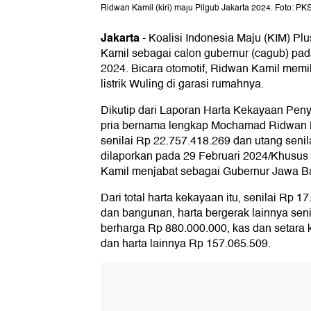
Ridwan Kamil (kiri) maju Pilgub Jakarta 2024. Foto: PK
Jakarta
-
Koalisi Indonesia Maju (KIM) P
Kamil sebagai calon gubernur (cagub) pada
2024. Bicara otomotif, Ridwan Kamil memi
listrik Wuling di garasi rumahnya.
Dikutip dari Laporan Harta Kekayaan Pe
pria bernama lengkap Mochamad Ridwan Ka
senilai Rp 22.757.418.269 dan utang senila
dilaporkan pada 29 Februari 2024/Khusus 
Kamil menjabat sebagai Gubernur Jawa Ba
Dari total harta kekayaan itu, senilai Rp 
dan bangunan, harta bergerak lainnya seni
berharga Rp 880.000.000, kas dan setara k
dan harta lainnya Rp 157.065.509.