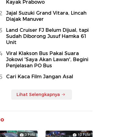
Kayak Prabowo
2
Jajal Suzuki Grand Vitara, Lincah
Diajak Manuver
3
Land Cruiser FJ Belum Dijual, tapi
Sudah Diborong Jusuf Hamka 61
Unit
4
Viral Klakson Bus Pakai Suara
Jokowi 'Saya Akan Lawan', Begini
Penjelasan PO Bus
5
Cari Kaca Film Jangan Asal
Lihat Selengkapnya
to
3 Foto
10 Foto