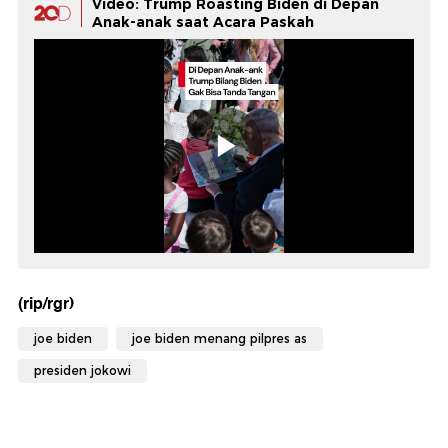
Video: Trump Roasting Biden di Depan
Anak-anak saat Acara Paskah
(rip/rgr)
joe biden
joe biden menang pilpres as
presiden jokowi