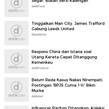
Segar, Bukan Versi Kalengan
detikFood
Tinggalkan Man City, James Trafford
Gabung Leeds United
Sepakbola
Respons China dan Istana soal
Utang Kereta Cepat Ditanggung
Kemenkeu
detikFinance
Belum Reda Kasus Nakes Nirempati,
Postingan 'BPJS Cuma 1%' Bikin
Murka
detikInet
Influencer Parfum Ditangkap, Koleksi