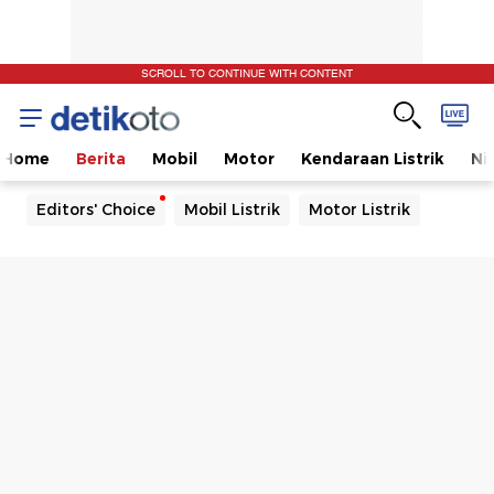
SCROLL TO CONTINUE WITH CONTENT
Home
Berita
Mobil
Motor
Kendaraan Listrik
Ni
Editors' Choice
Mobil Listrik
Motor Listrik