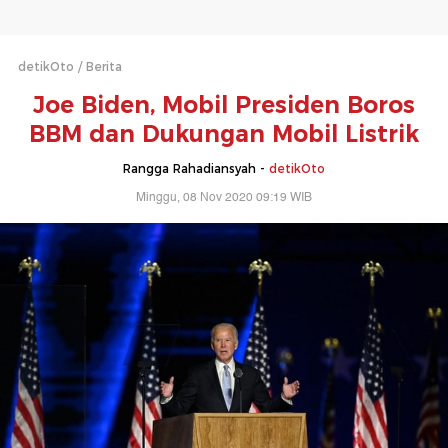
detikOto
Berita
Joe Biden, Mobil Presiden Boros
BBM dan Dukungan Mobil Listrik
Rangga Rahadiansyah -
detikOto
Minggu, 08 Nov 2020 09:19 WIB