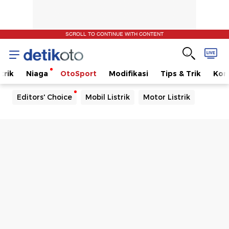
SCROLL TO CONTINUE WITH CONTENT
trik
Niaga
OtoSport
Modifikasi
Tips & Trik
Kom
Editors' Choice
Mobil Listrik
Motor Listrik