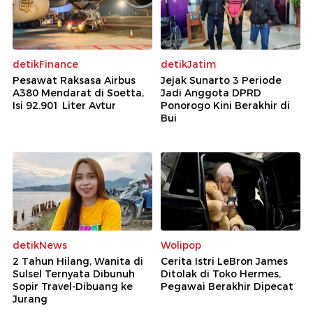
detikFinance
detikJatim
Pesawat Raksasa Airbus
Jejak Sunarto 3 Periode
A380 Mendarat di Soetta,
Jadi Anggota DPRD
Isi 92.901 Liter Avtur
Ponorogo Kini Berakhir di
Bui
detikNews
Wolipop
2 Tahun Hilang, Wanita di
Cerita Istri LeBron James
Sulsel Ternyata Dibunuh
Ditolak di Toko Hermes,
Sopir Travel-Dibuang ke
Pegawai Berakhir Dipecat
Jurang